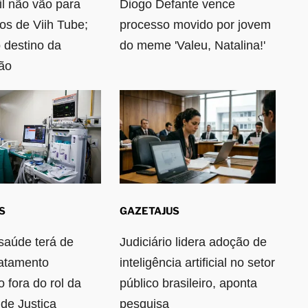
l não vão para
Diogo Defante vence
ios de Viih Tube;
processo movido por jovem
 destino da
do meme 'Valeu, Natalina!'
ão
S
GAZETAJUS
saúde terá de
Judiciário lidera adoção de
ratamento
inteligência artificial no setor
 fora do rol da
público brasileiro, aponta
de Justiça
pesquisa