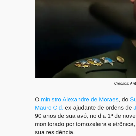
Créditos:
Ant
O
ministro Alexandre de Moraes
, do
Su
Mauro Cid,
ex-ajudante de ordens de
J
90 anos de sua avó, no dia 1º de nov
monitorado por tornozeleira eletrônica,
sua residência.