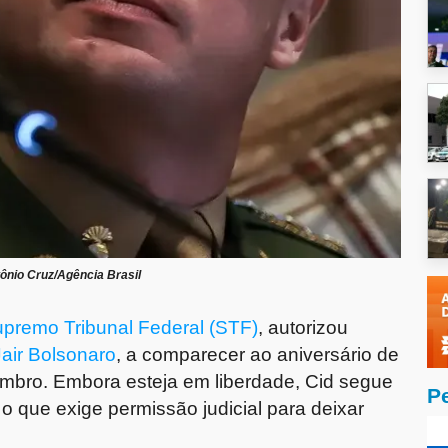
ônio Cruz/Agência Brasil
premo Tribunal Federal (STF)
, autorizou
air Bolsonaro
, a comparecer ao aniversário de
embro. Embora esteja em liberdade, Cid segue
P
 o que exige permissão judicial para deixar