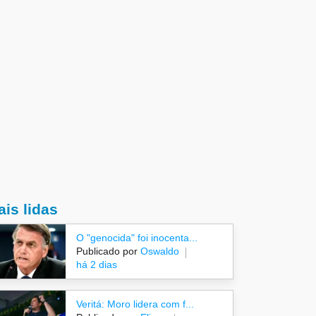
is lidas
O "genocida" foi inocenta...
Publicado por
Oswaldo
há 2 dias
Veritá: Moro lidera com f...