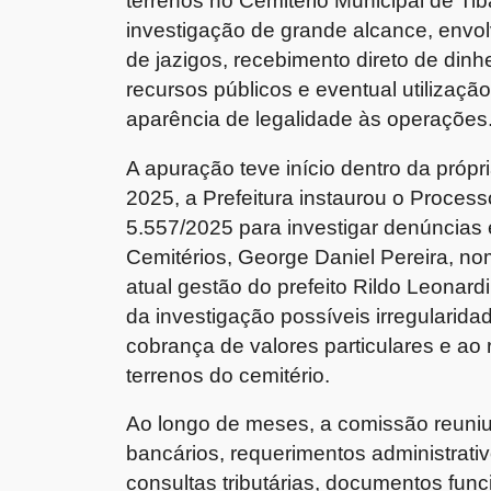
terrenos no Cemitério Municipal de T
investigação de grande alcance, envo
de jazigos, recebimento direto de din
recursos públicos e eventual utilização
aparência de legalidade às operações
A apuração teve início dentro da próp
2025, a Prefeitura instaurou o Processo
5.557/2025 para investigar denúncias
Cemitérios, George Daniel Pereira, n
atual gestão do prefeito Rildo Leonard
da investigação possíveis irregularid
cobrança de valores particulares e ao 
terrenos do cemitério.
Ao longo de meses, a comissão reun
bancários, requerimentos administrativ
consultas tributárias, documentos fu