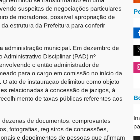
ibagi terminou se transformando em uma
lvendo suspeitas de negociações particulares
P
heiro de moradores, possível apropriação de
 da estrutura da Prefeitura para conferir
.
ria administração municipal. Em dezembro de
 Administrativo Disciplinar (PAD) nº
 envolvendo o então administrador de
omeado para o cargo em comissão no início da
i. O ato de instauração delimitou como objeto
ades relacionadas à concessão de jazigos, à
B
recolhimento de taxas públicas referentes aos
In
iu dezenas de documentos, comprovantes
pa
os, fotografias, registros de concessões,
ncionais e depoimentos de pessoas que afirmam