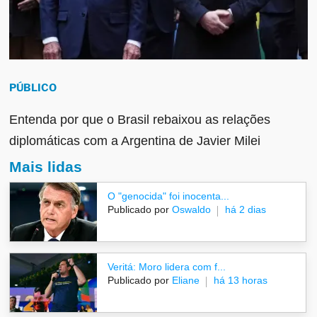
PÚBLICO
Entenda por que o Brasil rebaixou as relações
diplomáticas com a Argentina de Javier Milei
Mais lidas
O "genocida" foi inocenta...
Publicado por
Oswaldo
há 2 dias
Veritá: Moro lidera com f...
Publicado por
Eliane
há 13 horas