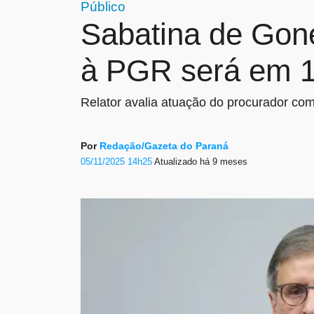
Público
Sabatina de Gon
à PGR será em 
Relator avalia atuação do procurador como
Por
Redação/Gazeta do Paraná
05/11/2025 14h25
Atualizado
há 9 meses