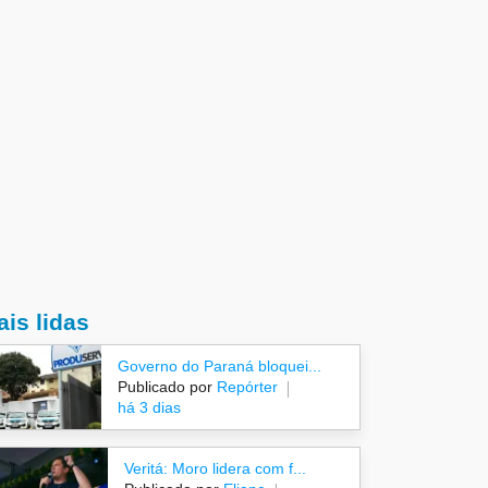
is lidas
Governo do Paraná bloquei...
Publicado por
Repórter
há 3 dias
Veritá: Moro lidera com f...