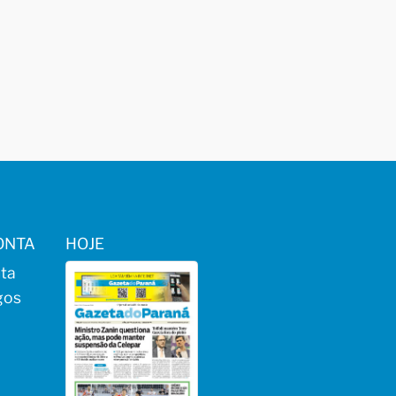
ONTA
HOJE
ta
gos