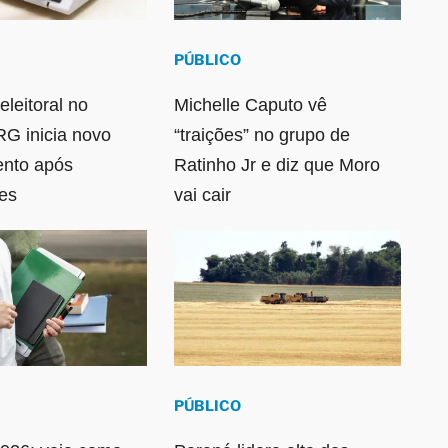
PÚBLICO
eleitoral no
Michelle Caputo vê
RG inicia novo
“traições” no grupo de
ento após
Ratinho Jr e diz que Moro
es
vai cair
PÚBLICO