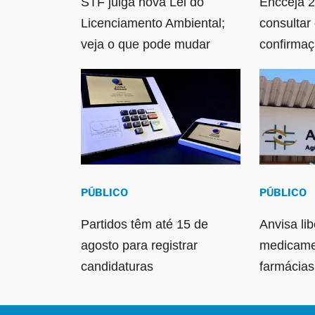
STF julga nova Lei do
Encceja 2
Licenciamento Ambiental;
consultar
veja o que pode mudar
confirma
PÚBLICO
PÚBLICO
Partidos têm até 15 de
Anvisa li
agosto para registrar
medicame
candidaturas
farmácia