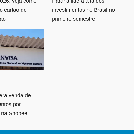
026: veja como
Paraná lidera alta dos
 o cartão de
investimentos no Brasil no
ção
primeiro semestre
bera venda de
ntos por
s na Shopee