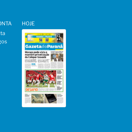
ONTA
HOJE
ta
gos