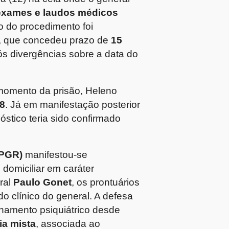
exames e laudos médicos
o do procedimento foi
, que concedeu prazo de
15
ós divergências sobre a data do
momento da prisão, Heleno
8
. Já em manifestação posterior
stico teria sido confirmado
(PGR)
manifestou-se
domiciliar em caráter
ral
Paulo Gonet
, os prontuários
 clínico do general. A defesa
amento psiquiátrico desde
a mista
, associada ao