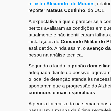
ministro
Alexandre de Moraes
,
relato
repórter
Mateus Coutinho
, do UOL.
A expectativa é que o parecer seja co
peritos avaliaram as condições em qu
atualmente e não identificaram falhas e
instalações do
Comando Militar do Pl
está detido. Ainda assim, o
avanço da
pesou na análise técnica.
Segundo o laudo, a
prisão domiciliar
adequada diante do possível agravame
o local de detenção atenda às necess
apontaram que a progressão do Alzhe
contínuos e mais específicos
.
A perícia foi realizada na semana pas
passaram a manhã da última sexta-feir