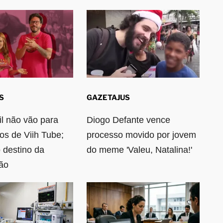
S
GAZETAJUS
l não vão para
Diogo Defante vence
ios de Viih Tube;
processo movido por jovem
 destino da
do meme 'Valeu, Natalina!'
ão