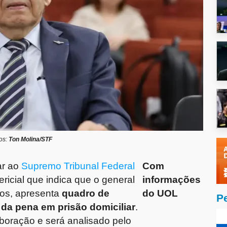
os:
Ton Molina/STF
ar ao
Supremo Tribunal Federal
Com
icial que indica que o general
informações
os, apresenta
quadro de
do UOL
P
da pena em prisão domiciliar
.
boração e será analisado pelo