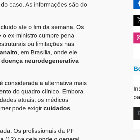
r do caso. As informações são do
ncluído até o fim da semana. Os
e o ex-ministro cumpre pena
struturais ou limitações nas
analto
, em Brasília, onde ele
 doença neurodegenerativa
B
é considerada a alternativa mais
In
nto do quadro clínico. Embora
pa
idades atuais, os médicos
imer pode exigir
cuidados
sada. Os profissionais da PF
a (12) na cela onde o general