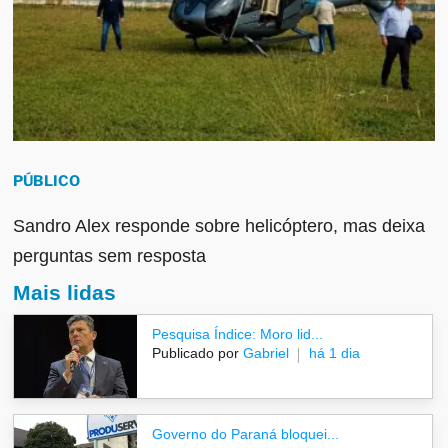
PÚBLICO
Sandro Alex responde sobre helicóptero, mas deixa
perguntas sem resposta
Mais lidas
Pesquisa Índice: Moro lid...
Publicado por
Gabriel
há 1 dia
Governo do Paraná bloquei...