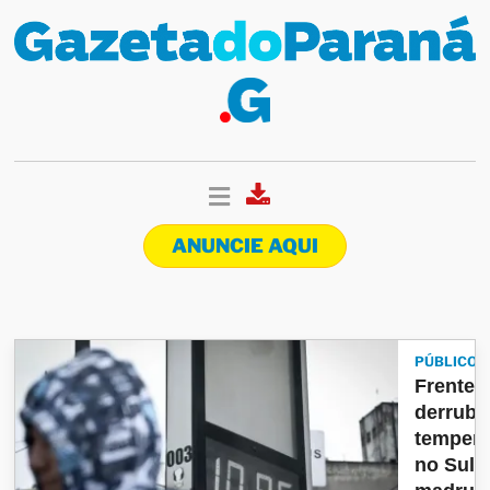
ANUNCIE AQUI
PÚBLICO
Frente f
derruba
tempera
no Sul e