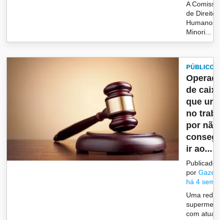
A Comissã
de Direitos
Humanos,
Minori...
PÚBLICO
Operad
de caix
que uri
no trab
por não
consegu
ir ao...
Publicado
por
Gazet
há 4 sema
Uma rede 
supermerc
com atuaç&