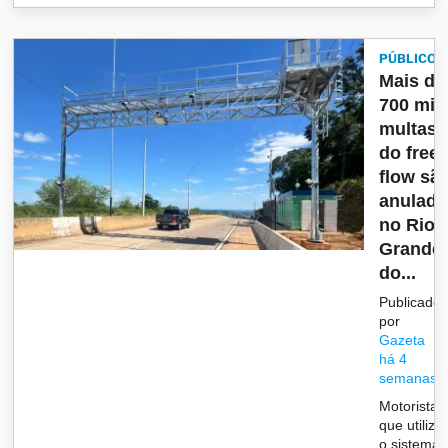
PÚBLICO
Mais de
700 mil
multas
do free
flow sã
anulada
no Rio
Grande
do...
Publicado
por
Gazeta
há 4
semanas
Motoristas
que utiliz
o sistema 