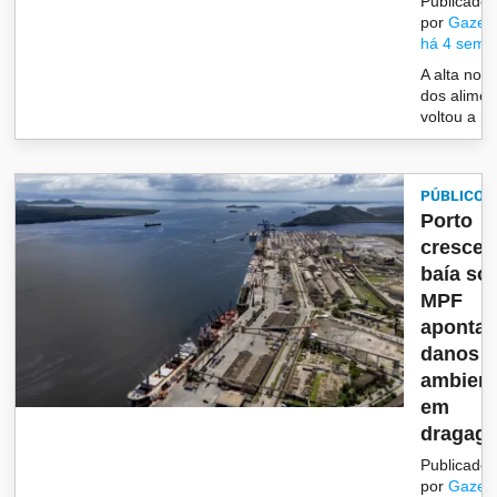
Publicado
por
Gazet
há 4 sema
A alta no 
dos alimen
voltou a p..
PÚBLICO
Porto
cresce,
baía sof
MPF
aponta
danos
ambient
em
dragage
Publicado
por
Gazet