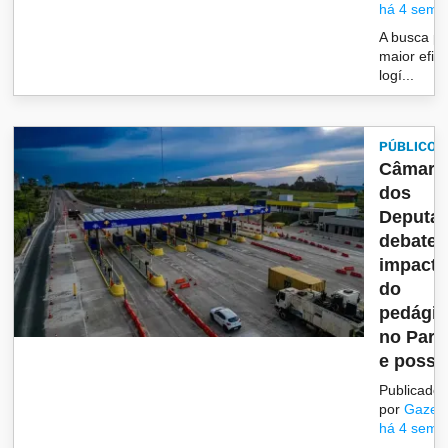
há 4 sema
A busca po
maior efici
logí...
PÚBLICO
Câmara
dos
Deputa
debate
impact
do
pedági
no Para
e possí.
Publicado
por
Gazet
há 4 sema