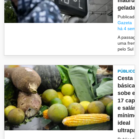
madrug
geladas.
Publicado 
Gazeta
há 4 sema
A passage
uma frente 
pelo Sul do
PÚBLICO
Cesta
básica
sobe e
17 capit
e salári
mínimo
ideal
ultrapas