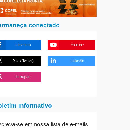
ermaneça conectado
Facebook
Youtube
X (ex-Twitter)
Linkedin
Instagram
oletim Informativo
screva-se em nossa lista de e-mails