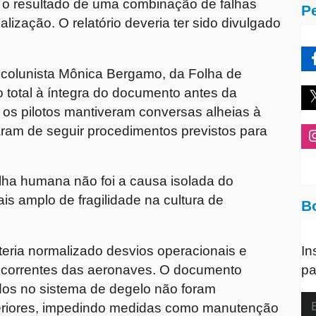
o o resultado de uma combinação de falhas
P
alização. O relatório deveria ter sido divulgado
 colunista Mônica Bergamo, da Folha de
 total à íntegra do documento antes da
o, os pilotos mantiveram conversas alheias à
aram de seguir procedimentos previstos para
alha humana não foi a causa isolada do
is amplo de fragilidade na cultura de
B
eria normalizado desvios operacionais e
In
recorrentes das aeronaves. O documento
pa
dos no sistema de degelo não foram
eriores, impedindo medidas como manutenção