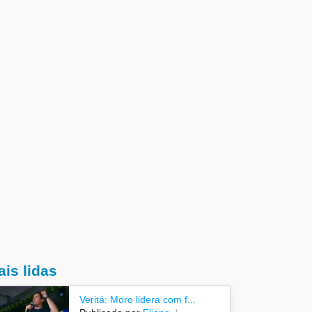
is lidas
Veritá: Moro lidera com f...