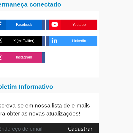
ermaneça conectado
Facebook
Youtube
X (ex-Twitter)
Linkedin
Instagram
oletim Informativo
screva-se em nossa lista de e-mails
ra obter as novas atualizações!
Cadastrar