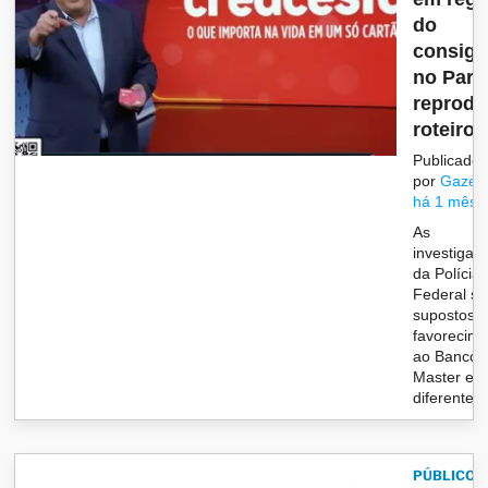
do
consig
no Para
reprod
roteiro i
Publicado
por
Gazet
há 1 mês
As
investigaç
da Polícia
Federal so
supostos
favorecim
ao Banco
Master em
diferentes.
PÚBLICO