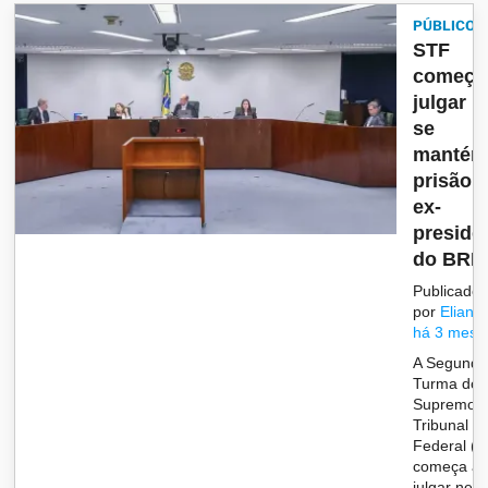
PÚBLICO
STF
começa
julgar h
se
manté
prisão 
ex-
preside
do BRB
Publicado
por
Eliane
há 3 mese
A Segund
Turma do
Supremo
Tribunal
Federal (
começa a
julgar nest