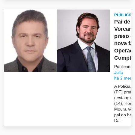
PÚBLICO
Pai de 
Vorcaro
preso 
nova fa
Operaç
Complia
Publicado 
Julia
há 2 mese
A Polícia 
(PF) prend
nesta quint
(14), Henr
Moura Vor
pai do ban
Da...