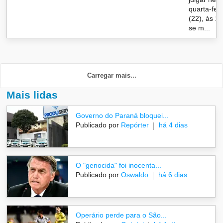
quarta-feir
(22), às 11
se m...
Carregar mais...
Mais lidas
Governo do Paraná bloquei...
Publicado por
Repórter
há 4 dias
O "genocida" foi inocenta...
Publicado por
Oswaldo
há 6 dias
Operário perde para o São...