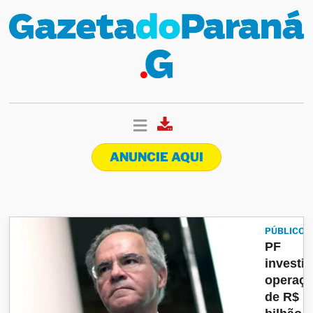
ANUNCIE AQUI
PÚBLICO
PF
investi
operaç
de R$ 1