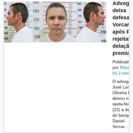
Advoga
deixa
defesa 
Vorcaro
após P
rejeitar
delação
premiad.
Publicado
por
Eliane
há 2 mese
O advoga
José Luís 
Oliveira L
deixou nes
sexta-feira
(22) a def
do banque
Daniel
Vorcar...