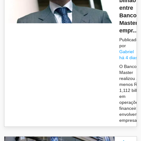
bilhão
entre
Banco
Master 
empr...
Publicado
por
Gabriel
há 4 dias
O Banco
Master
realizou a
menos R$
1,112 bilh
em
operações
financeira
envolvend
empresas li