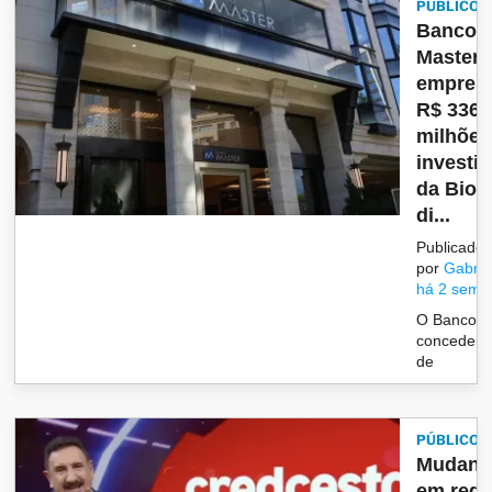
PÚBLICO
Banco
Master
empres
R$ 336
milhões
investi
da Bio
di...
Publicado
por
Gabrie
há 2 sema
O Banco M
concedeu 
de
PÚBLICO
Mudanç
em regr