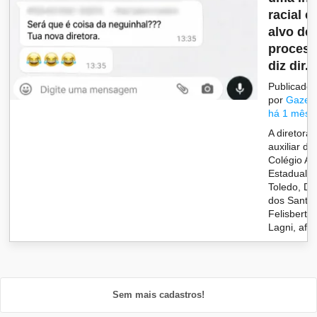
racial e 
alvo de
process
diz dir...
Publicado
por
Gazet
há 1 mês
A diretora
auxiliar do
Colégio Ag
Estadual d
Toledo, Da
dos Santo
Felisberto
Lagni, afir
Sem mais cadastros!