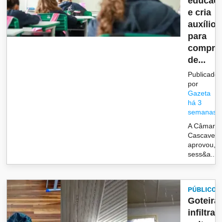
educaç
e cria
auxílio
para
compra
de...
Publicado
por
Gazeta
há 3
semanas
A Câmara 
Cascavel
aprovou, 
sess&a...
PÚBLICO
Goteira
infiltra