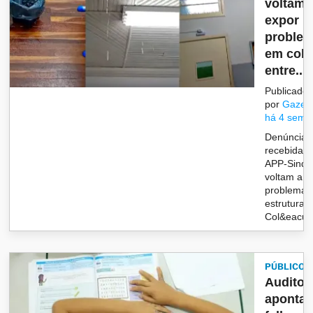
voltam 
expor
proble
em colé
entre...
Publicado
por
Gazet
há 4 sema
Denúncias
recebidas 
APP-Sindi
voltam a e
problemas
estruturais
Col&eacut.
PÚBLICO
Auditor
aponta 