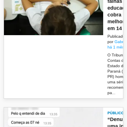
falhas 
educaçã
cobra
melhori
em 14 m
Publicado
por
Gabrie
há 1 mês
O Tribunal
Contas do
Estado do
Paraná (T
PR) homol
uma série
recomend
pa...
PÚBLICO
“Denunc
uma inj