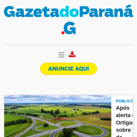
ANUNCIE AQUI
PÚBLICO
Após
alerta d
Ortigar
sobre fa