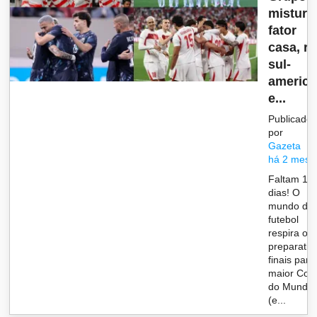
mistura
fator
casa, r
sul-
americ
e...
Publicado
por
Gazeta
há 2 mese
Faltam 10
dias! O
mundo do
futebol
respira os
preparativ
finais para
maior Cop
do Mundo
(e...