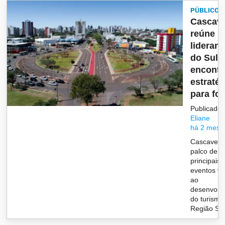
PÚBLICO
Cascave
reúne
lideran
do Sul 
encontr
estraté
para for.
Publicado 
Eliane
há 2 mese
Cascavel 
palco de 
principais
eventos vo
ao
desenvolv
do turismo
Região Sul 