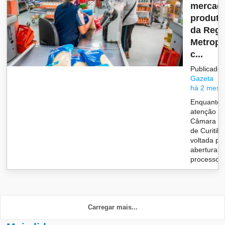
mercad
produto
da Regi
Metropo
c...
Publicado 
Gazeta
há 2 mese
Enquanto 
atenção d
Câmara Mu
de Curitib
voltada pa
abertura d
processo p
Carregar mais...