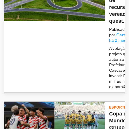
de
recurso
vereado
quest...
Publicado
por
Gazet
há 2 mese
A votação 
projeto qu
autoriza a
Prefeitura
Cascavel 
investir R$
milhão na
elabora&c.
ESPORTES
Copa d
Mundo:
Grupo 