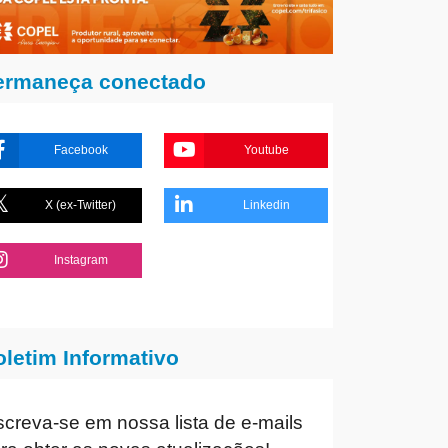
ermaneça conectado
Facebook
Youtube
X (ex-Twitter)
Linkedin
Instagram
oletim Informativo
screva-se em nossa lista de e-mails