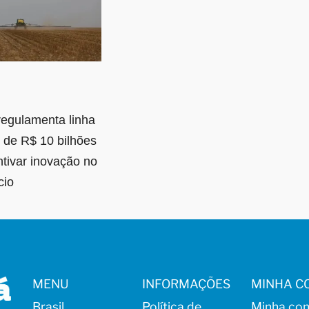
egulamenta linha
o de R$ 10 bilhões
ntivar inovação no
cio
MENU
INFORMAÇÕES
MINHA C
Brasil
Política de
Minha con