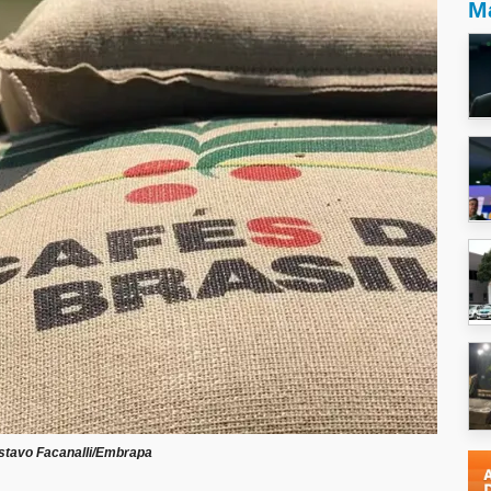
Ma
stavo Facanalli/Embrapa