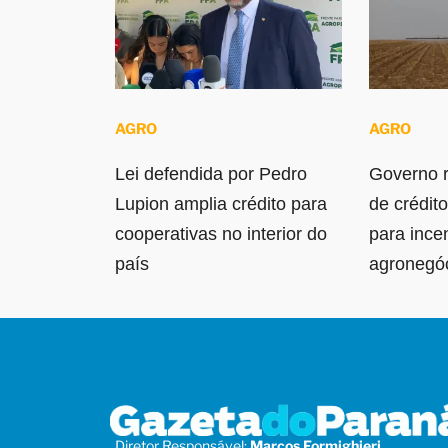
AGRO
AGRO
Lei defendida por Pedro
Governo r
Lupion amplia crédito para
de crédit
cooperativas no interior do
para ince
país
agronegó
Diretor Responsável:
Marcos Formighieri