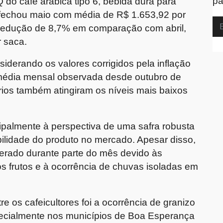
pa
o café arábica tipo 6, bebida dura para
, fechou maio com média de R$ 1.653,92 por
a redução de 8,7% em comparação com abril,
r saca.
derando os valores corrigidos pela inflação
 média mensal observada desde outubro de
rios também atingiram os níveis mais baixos
ipalmente à perspectiva de uma safra robusta
ilidade do produto no mercado. Apesar disso,
erado durante parte do mês devido às
s frutos e à ocorrência de chuvas isoladas em
e os cafeicultores foi a ocorrência de granizo
pecialmente nos municípios de Boa Esperança