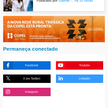
Publicado por
Gabriel
há 10 horas
Permaneça conectado
Facebook
Youtube
X (ex-Twitter)
Linkedin
Instagram