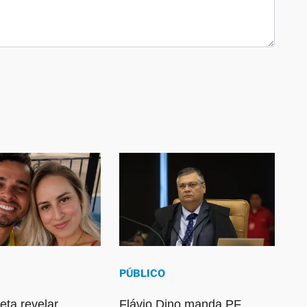
PÚBLICO
ta revelar
Flávio Dino manda PF