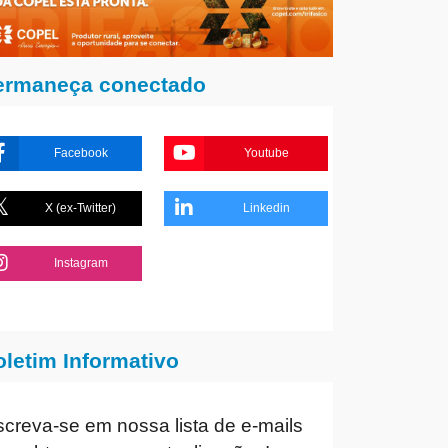
ermaneça conectado
Facebook
Youtube
X (ex-Twitter)
Linkedin
Instagram
oletim Informativo
screva-se em nossa lista de e-mails