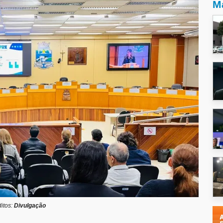
Ma
itos:
Divulgação