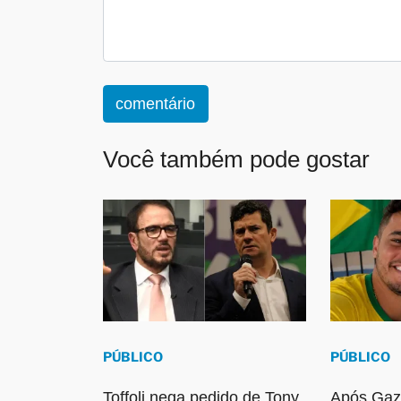
comentário
Você também pode gostar
PÚBLICO
PÚBLICO
Toffoli nega pedido de Tony
Após Gaze