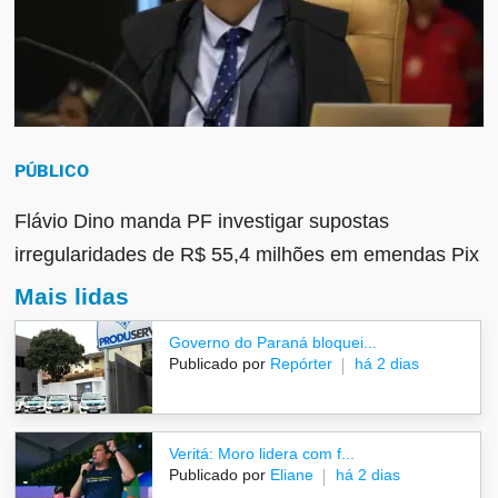
PÚBLICO
Flávio Dino manda PF investigar supostas
irregularidades de R$ 55,4 milhões em emendas Pix
Mais lidas
Governo do Paraná bloquei...
Publicado por
Repórter
há 2 dias
Veritá: Moro lidera com f...
Publicado por
Eliane
há 2 dias