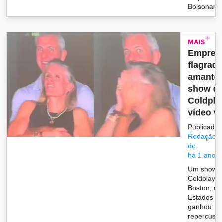
Bolsonaro 
MAIS
Empresá
flagrad
amante
show d
Coldpla
vídeo vir
Publicado 
Redação/G
do
há 1 ano
Um show 
Coldplay 
Boston, no
Estados Un
ganhou
repercuss