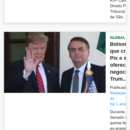
A 4ª Câma
Direito Pr
Tribunal d
de São...
GLOBAL
Bolsona
que cri
Pix e se
oferece
negocia
Trum...
Publicado 
Redação/G
do
há 1 ano
Durante vi
Senado ne
quinta-feir
ex-preside