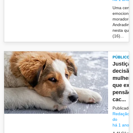
Uma cena 
emociono
moradores
Andradina
nesta quar
(16)...
PÚBLICO
Justiça
decisão
mulher 
que ex 
pensão 
cac...
Publicado 
Redação/G
do
há 1 ano