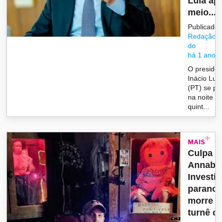
Lula ap
meio...
Publicado 
Redação/G
do
há 1 ano
O presiden
Inácio Lula
(PT) se pr
na noite d
quint...
MAIS
Culpa d
Annabel
Investi
paranor
morre d
turnê c..