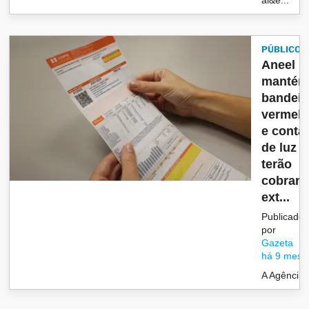
PÚBLICO
Aneel
manté
bandeir
vermel
e conta
de luz
terão
cobran
ext...
Publicado
por
Gazeta
há 9 mese
A Agênci...