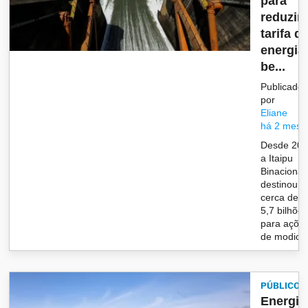
para
reduzir
tarifa d
energia
be...
Publicado
por
Eliane
há 2 mese
Desde 202
a Itaipu
Binacional 
destinou
cerca de 
5,7 bilhõe
para açõe
de modicid.
PÚBLICO
Energia