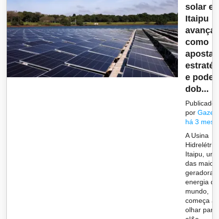
solar e
Itaipu
avança
como
aposta
estraté
e pode
dob...
Publicado
por
Gazet
há 3 mese
A Usina
Hidrelétric
Itaipu, um
das maior
geradoras
energia do
mundo,
começa a
olhar para
al&e...