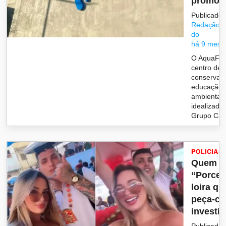
promoc
Publicado 
Redação/G
do
há 9 mese
O AquaFoz
centro de
conservaç
educação
ambiental
idealizado
Grupo Cata
POLICIAL
Quem é
“Porcel
loira qu
peça-c
investig
Publicado 