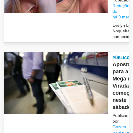
Redação/G
do
há 9 mese
Evelyn Lor
Nogueira 
conhecid
PÚBLICO
Aposta
para a
Mega d
Virada
começ
neste
sábado
Publicado
por
Gazeta
há 9 mese