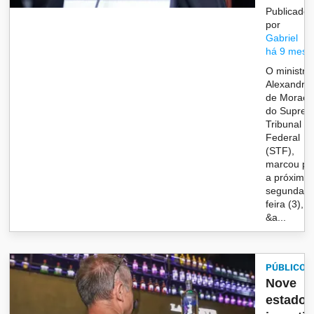
Publicado
por
Gabriel
há 9 mese
O ministro
Alexandre
de Moraes
do Supre
Tribunal
Federal
(STF),
marcou pa
a próxima
segunda-
feira (3),
&a...
PÚBLICO
Nove
estados