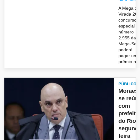
A Mega da
Virada 202
concurso
especial d
número
2.955 da
Mega-Sen
poderá
pagar um
prêmio rec.
PÚBLICO
Moraes
se reún
com
prefeito
do Rio 
segund
feira