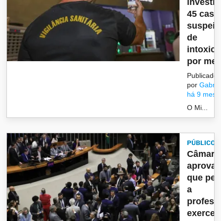
investi
45 caso
suspeit
de
intoxic
por met.
Publicado
por
Gabrie
há 9 mese
O Mi...
PÚBLICO
Câmara
aprova
que per
a
profess
exerce