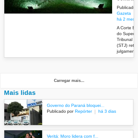
Publicado 
Gazeta
há 2 mese
A Corte Es
do Superio
Tribunal d
(STJ) ret
julgamento
Carregar mais...
Mais lidas
Governo do Paraná bloquei...
Publicado por
Repórter
há 3 dias
Veritá: Moro lidera com f...