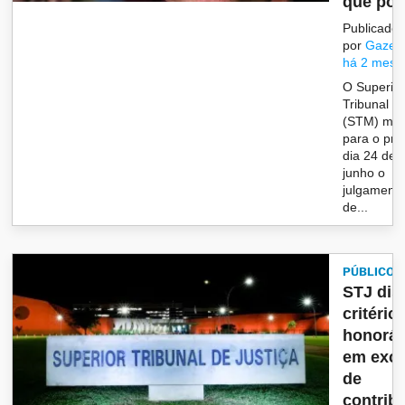
que pod
Publicado
por
Gazet
há 2 mese
O Superio
Tribunal Mi
(STM) ma
para o pró
dia 24 de
junho o
julgament
de...
PÚBLICO
STJ dis
critério
honorár
em excl
de
contribu