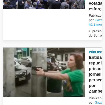
votada
esforço.
Publicado
por
Gazet
há 2 mese
O presiden
do Senado
PÚBLICO
Entidad
repudi
prisão 
jornalis
persegu
por
Zambell
Publicado
por
Gazet