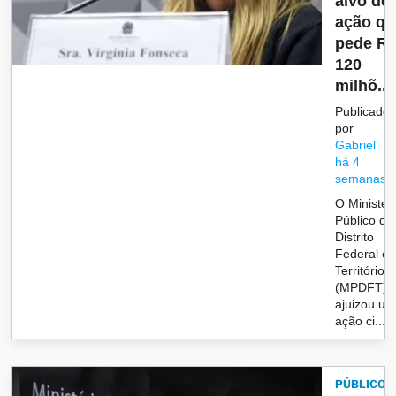
alvo de
ação qu
pede R
120
milhõ...
Publicado
por
Gabriel
há 4
semanas
O Ministér
Público do
Distrito
Federal e
Territórios
(MPDFT)
ajuizou u
ação ci...
PÚBLICO