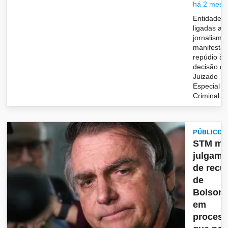
há 2 mese
Entidades
ligadas ao
jornalismo
manifesta
repúdio à
decisão d
Juizado
Especial
Criminal do
PÚBLICO
STM ma
julgame
de recu
de
Bolson
em
proces