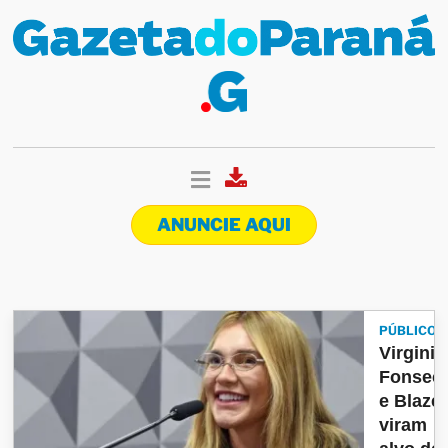
ANUNCIE AQUI
PÚBLICO
Virginia
Fonsec
e Blaze
viram