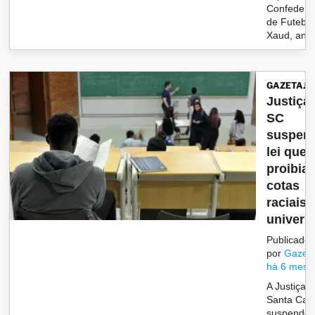
Confederaç
de Futebol
Xaud, an..
GAZETAJU
Justiça
SC
suspen
lei que
proibia
cotas
raciais
universi
Publicado
por
Gazet
há 6 mese
A Justiça 
Santa Cata
suspendeu