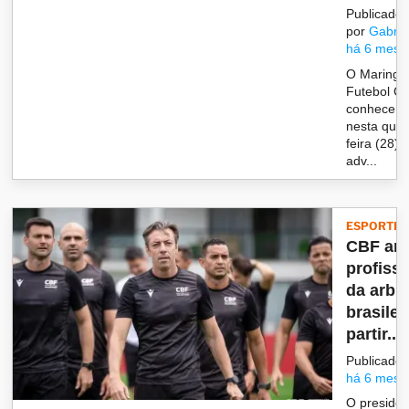
Publicado
por
Gabrie
há 6 mese
O Maringá
Futebol Cl
conhecerá
nesta quar
feira (28) 
adv...
ESPORTES
CBF an
profiss
da arbi
brasilei
partir...
Publicado
há 6 mese
O presiden