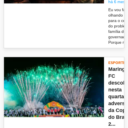
há 6 mese
Eu vou fal
olhando di
para o cen
do proble
família do
governado
Porque n&.
ESPORTES
Maring
FC
descob
nesta
quarta 
adversá
da Cop
do Brasi
2...