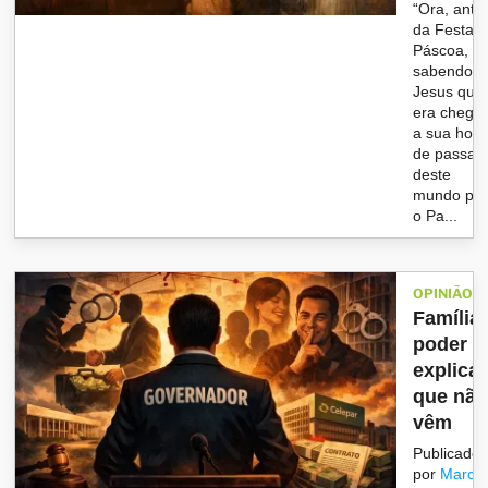
“Ora, ante
da Festa 
Páscoa,
sabendo
Jesus que
era chega
a sua hora
de passar
deste
mundo pa
o Pa...
OPINIÃO
Família,
poder e
explica
que nã
vêm
Publicado
por
Marco