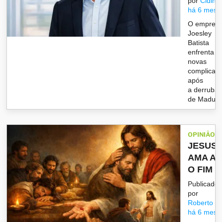
por
Cidinh
há 6 mese
O empresá
Joesley
Batista
enfrenta
novas
complicaç
após
a derruba
de Maduro,
OPINIÃO
JESUS
AMA AT
O FIM
Publicado
por
Roberto
há 6 mese