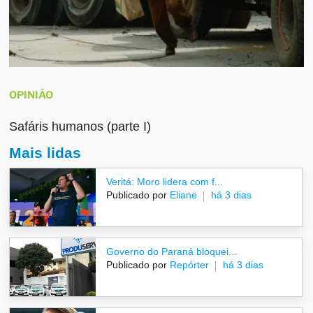
OPINIÃO
Safáris humanos (parte I)
Mais lidas
Veritá: Moro lidera com f...
Publicado por
Eliane
há 3 dias
Governo do Paraná bloquei...
Publicado por
Repórter
há 3 dias