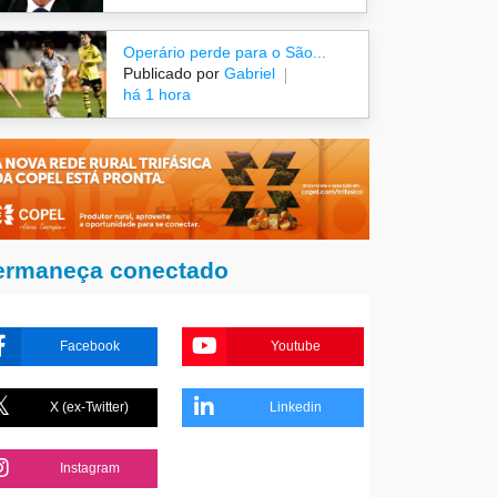
Operário perde para o São...
Publicado por
Gabriel
há 1 hora
ermaneça conectado
Facebook
Youtube
X (ex-Twitter)
Linkedin
Instagram