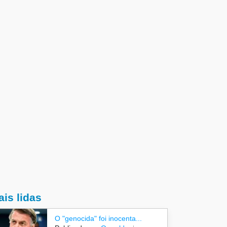
is lidas
O "genocida" foi inocenta...