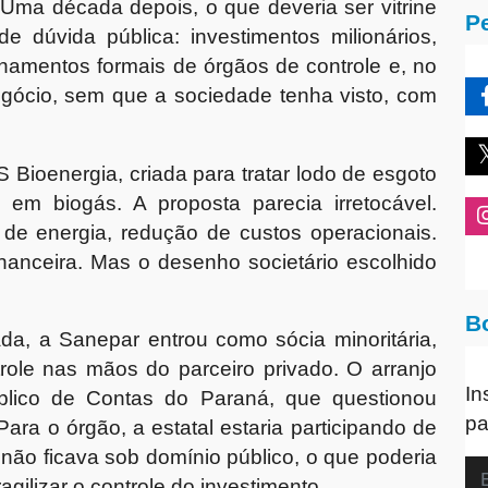
 Uma década depois, o que deveria ser vitrine
P
e dúvida pública: investimentos milionários,
onamentos formais de órgãos de controle e, no
egócio, sem que a sociedade tenha visto, com
 Bioenergia, criada para tratar lodo de esgoto
 em biogás. A proposta parecia irretocável.
de energia, redução de custos operacionais.
nanceira. Mas o desenho societário escolhido
B
da, a Sanepar entrou como sócia minoritária,
role nas mãos do parceiro privado. O arranjo
In
blico de Contas do Paraná, que questionou
pa
ara o órgão, a estatal estaria participando de
não ficava sob domínio público, o que poderia
ragilizar o controle do investimento.