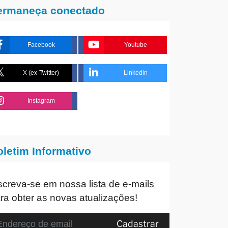
ermaneça conectado
Facebook
Youtube
X (ex-Twitter)
Linkedin
Instagram
oletim Informativo
screva-se em nossa lista de e-mails
ra obter as novas atualizações!
Cadastrar