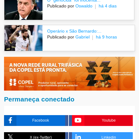
O "genocida" foi inocenta...
Publicado por
Oswaldo
há 4 dias
Operário x São Bernardo:...
Publicado por
Gabriel
há 9 horas
Permaneça conectado
Facebook
Youtube
X (ex-Twitter)
Linkedin