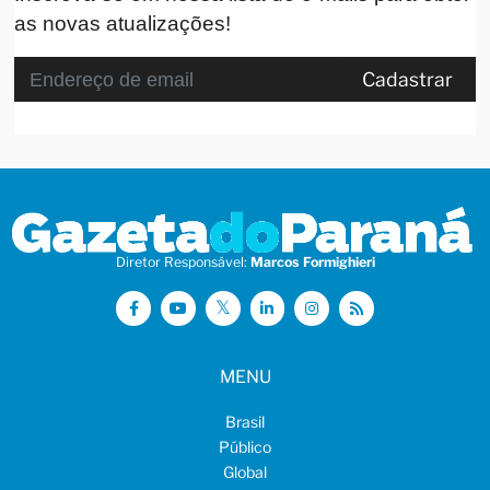
as novas atualizações!
Cadastrar
Diretor Responsável:
Marcos Formighieri
MENU
Brasil
Público
Global