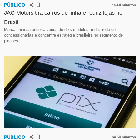
Sandro Alex (PSD) e Sergio ...
Leia mais
PÚBLICO
há 44 minutos
JAC Motors tira carros de linha e reduz lojas no
06/08/2026 16:45
Emendas de Kilter
Brasil
O Ministério Público do Paraná encaminhou
Marca chinesa encerra venda de dois modelos, reduz rede de
para a 1ª Promotoria de Justiça de Proteção ao
concessionárias e concentra estratégia brasileira no segmento de
Patrimônio Público um procedimento
picapes
envolvendo a destinação de emendas
parlamentares do vereador de Curitiba Gui...
Leia mais
05/08/2026 17:09
Temperatura alta
A polarização política ganhou mais um capítulo
nesta semana, desta vez fora das tribunas.
Durante a gravação de um episódio do
Podquepariu Podcast, um debate entre o
deputado estadual Ricardo Arruda (...
Leia mais
PÚBLICO
há 50 minutos