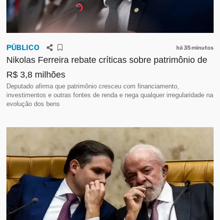
Tem candidato a suplente de senador no Paraná
que parece enxergar Brasília como um
investimento, e dos grandes. Nos bastidores, a
cifra que circula é de aproximadamente R$ 100
PÚBLICO
há 35 minutos
milhões investidos na ca...
Leia mais
Nikolas Ferreira rebate críticas sobre patrimônio de
06/08/2026 17:17
Quando o marketing exagera
R$ 3,8 milhões
A tentativa de aproximar a política da linguagem
Deputado afirma que patrimônio cresceu com financiamento,
investimentos e outras fontes de renda e nega qualquer irregularidade na
da internet voltou a render um episódio curioso
evolução dos bens
na pré-campanha paranaense. Em publicação
nas redes sociais, Sandro Alex chamou Rafael
Greca de “meu ca...
Leia mais
06/08/2026 17:06
Master no Paraná
O escândalo envolvendo o Banco Master
continua produzindo desdobramentos no
Paraná. Depois de o deputado federal Felipe
Barros (PL) passar a ser investigado por suposta
atuação em favor de interesses ...
Leia mais