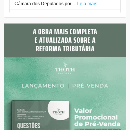
Câmara dos Deputados por ...
Leia mais
08/08/2026 10:58
Ratinho no Ministério Público
Uma fala do apresentador Ratinho saiu dos
estúdios de televisão e foi parar no Ministério
Público de São Paulo. Ele foi denunciado por
suposta homofobia após um comentário feito
durante seu programa n...
Leia mais
08/08/2026 10:57
Fora do plano B
A tentativa de manter o sobrenome Bolsonaro no
centro do tabuleiro presidencial parece ter
encontrado um limite dentro do próprio PL.
Lideranças da legenda descartam Michelle
Bolsonaro como eventual “...
Leia mais
08/08/2026 10:55
Patrimônio encolheu
A declaração de bens de Sergio Moro à Justiça
Eleitoral chama atenção por um detalhe: o
patrimônio informado pelo candidato do PL ao