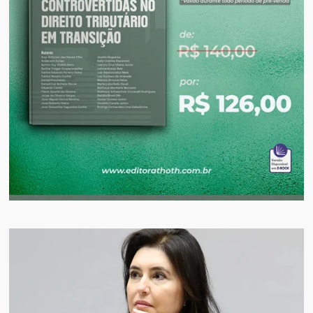
Governo do Paraná é 34,78% menor do que
aquele declarado quatro ano...
Leia mais
08/08/2026 10:53
Em campanha
Uma denúncia feita ao vivo na Catve coloca uma
questão incômoda no colo do Governo do
Paraná: servidores ligados ao Executivo
estariam usando horário de expediente para
fazer articulação político-elei...
Leia mais
08/08/2026 10:52
Tarifa do ônibus
Sergio Moro viveu um momento de saia justa
durante a sabatina promovida pelo UOL e pela
Folha. Questionado se pretende manter
congelada a tarifa dos ônibus intermunicipais do
Paraná, o candidato do PL...
Leia mais
07/08/2026 16:59
Uma árvore, 23 troncos
Uma autorização ambiental em Almirante