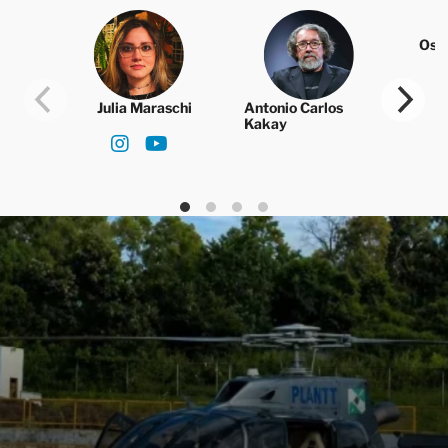
Osw
Julia Maraschi
Antonio Carlos
Kakay