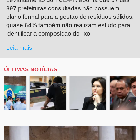
397 prefeituras consultadas não possuem
plano formal para a gestão de resíduos sólidos;
quase 64% também não realizam estudo para
identificar a composição do lixo
Leia mais
ÚLTIMAS NOTÍCIAS
PÚBLICO
PÚBLICO
PF e CGU
Tebet lidera
apuram
disputa pelo
aplicação
Senado em
de
SP, apont...
servidores
de Ma...