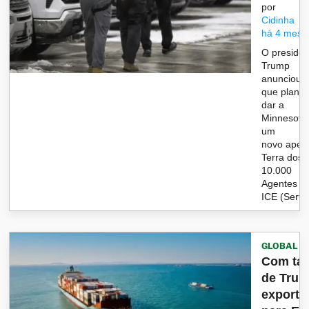
por
Cidinha
há 4 mese
O presiden
Trump
anunciou
que planej
dar a
Minnesota
um
novo apeli
Terra dos
10.000
Agentes d
ICE (Servi&
GLOBAL
Com tar
de Trum
exporta