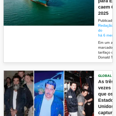
para E
caem 6
2025
Publicado 
Redação/G
do
há 6 mese
Em um an
marcado p
tarifaço d
Donald Tr
GLOBAL
As três
vezes 
que os
Estado
Unidos
captura