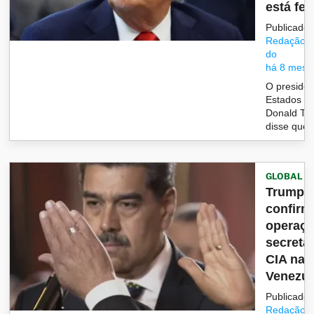
está fec
Publicado 
Redação/G
do
há 8 mese
O presiden
Estados Un
Donald Tr
disse que 
GLOBAL
Trump
confirm
operaç
secreta
CIA na
Venezue
Publicado 
Redação/G