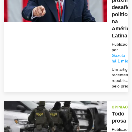
próxim
desafio
político
na
Améric
Latina
Publicado
por
Gazeta
há 1 mês
Um artigo
recenteme
republicad
pelo presi..
OPINIÃO
Todo
prosa
Publicado