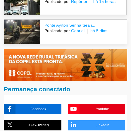
Publicado por
Repórter
há 15 horas
Ponte Ayrton Senna terá i...
Publicado por
Gabriel
há 5 dias
Permaneça conectado
Facebook
Youtube
X (ex-Twitter)
Linkedin