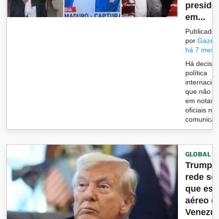
preside
em...
Publicado
por
Gazet
há 7 mese
Há decisõ
política
internacion
que não c
em notas
oficiais n
comunicado
GLOBAL
Trump d
rede soc
que es
aéreo d
Venezue