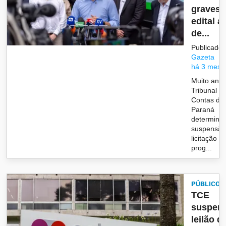
graves
edital a
de...
Publicado 
Gazeta
há 3 mese
Muito ante
Tribunal d
Contas do
Paraná
determinar
suspensão
licitação d
prog...
PÚBLICO
TCE
suspen
leilão d