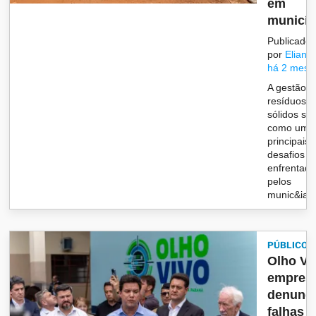
em
municíp.
Publicado
por
Eliane
há 2 mese
A gestão d
resíduos
sólidos se
como um 
principais
desafios
enfrentad
pelos
munic&iacu
PÚBLICO
Olho Vi
empres
denunc
falhas