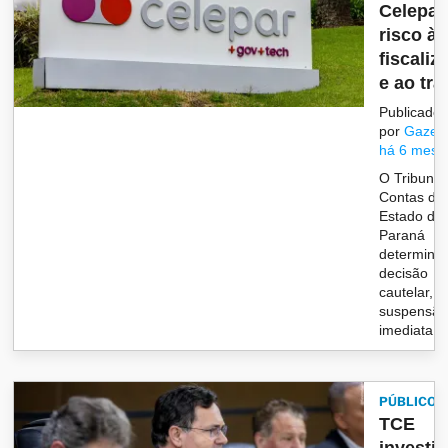
Celepar
risco à
fiscaliz
e ao trat
Publicado
por
Gazet
há 6 mese
O Tribunal
Contas do
Estado do
Paraná
determino
decisão
cautelar, a
suspensã
imediata d.
PÚBLICO
TCE
investi