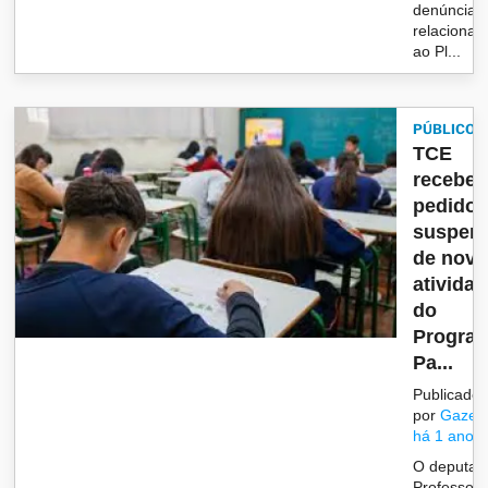
denúncia
relacionad
ao Pl...
PÚBLICO
TCE
recebe
pedido 
suspen
de nova
ativida
do
Progra
Pa...
Publicado
por
Gazet
há 1 ano
O deputad
Professor