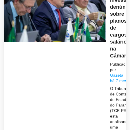
denúnc
sobre
planos
de
cargos 
salários
na
Câmar..
Publicado
por
Gazeta
há 7 mese
O Tribunal
de Contas
do Estado
do Paraná
(TCE-PR)
está
analisand
uma