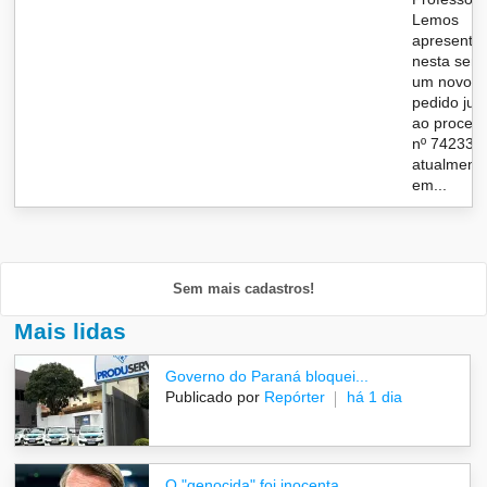
Lemos
apresento
nesta sem
um novo
pedido jun
ao proces
nº 742333/
atualment
em...
Sem mais cadastros!
Mais lidas
Governo do Paraná bloquei...
Publicado por
Repórter
há 1 dia
O "genocida" foi inocenta...