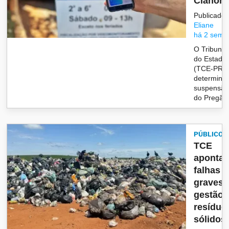
Cianorte
Publicado 
Eliane
há 2 sema
O Tribunal
do Estado
(TCE-PR)
determino
suspensão
do Pregão E
PÚBLICO
TCE
aponta
falhas
graves 
gestão 
resíduo
sólidos