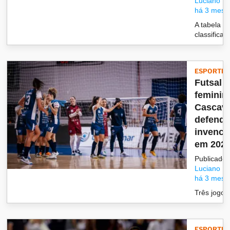
Luciano
há 3 mese
A tabela d
classificaç.
ESPORTES
Futsal
feminin
Cascave
defende
invenci
em 202
Publicado 
Luciano
há 3 mese
Três jogos, 
ESPORTES