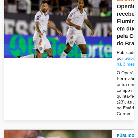
Operári
recebe
Flumin
em due
pela Co
do Brasi
Publicado
por
Gabrie
há 3 mese
O Operári
Ferroviári
entra em
campo nes
quinta-feir
(23), às 2
no Estádio
Germa...
PÚBLICO