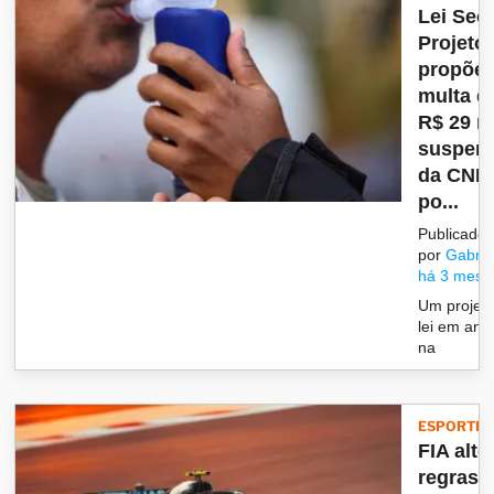
Lei Sec
Projeto
propõe
multa d
R$ 29 mi
suspen
da CNH
po...
Publicado
por
Gabrie
há 3 mese
Um projet
lei em anál
na
ESPORTES
FIA alte
regras 