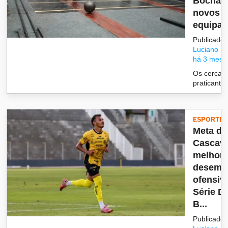
Bocha 
novos
equipa
Publicado 
Luciano
há 3 mese
Os cerca 
praticantes
ESPORTES
Meta do
Cascave
melhora
desemp
ofensiv
Série D
B...
Publicado 