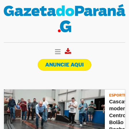
ANUNCIE AQUI
ESPORTES
Cascave
modern
Centro 
Bolão e