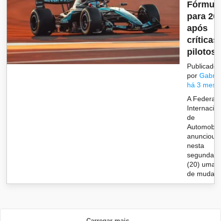
Fórmula
para 20
após
críticas
pilotos..
Publicado
por
Gabrie
há 3 mese
A Federaç
Internacio
de
Automobil
anunciou
nesta
segunda-fe
(20) uma s
de mudan&
Carregar mais...