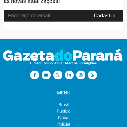
as novas atualizações!
Cadastrar
Diretor Responsável:
Marcos Formighieri
MENU
Brasil
Público
Global
Policial