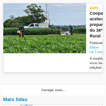
AGRO
Coopav
acelera
prepara
do 38º 
Rural
Publicado 
Eliane
há 7 mese
À medida 
início da 3
ediç&ati...
Carregar mais...
Mais lidas