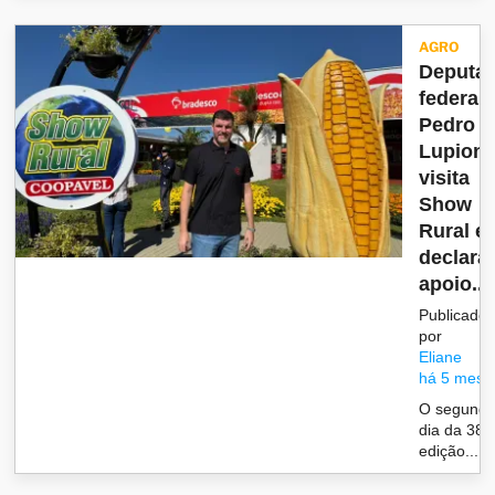
AGRO
Deputa
federal
Pedro
Lupion,
visita
Show
Rural e
declara
apoio...
Publicado
por
Eliane
há 5 mese
O segund
dia da 38ª
edição...