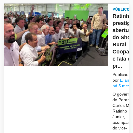
PÚBLICO
Ratinho
prestigi
abertur
do Sho
Rural
Coopav
e fala e
pr...
Publicado
por
Eliane
há 5 mese
O governa
do Paraná
Carlos Ma
Ratinho
Junior,
acompanh
do vice-