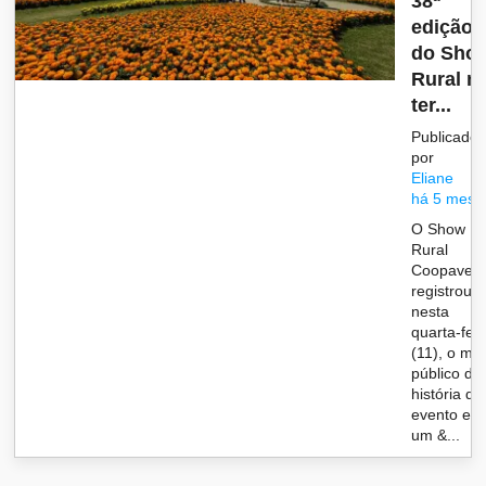
38ª
edição
do Sho
Rural n
ter...
Publicado
por
Eliane
há 5 mese
O Show
Rural
Coopavel
registrou,
nesta
quarta-feir
(11), o mai
público da
história do
evento em
um &...