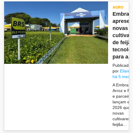
AGRO
Embrap
apresen
novas
cultivar
de feijã
tecnolo
para a...
Publicado
por
Eliane
há 5 mese
A Embrap
Arroz e Fe
e parceiro
lançam e
2026 quat
novas
cultivares 
feij&a...