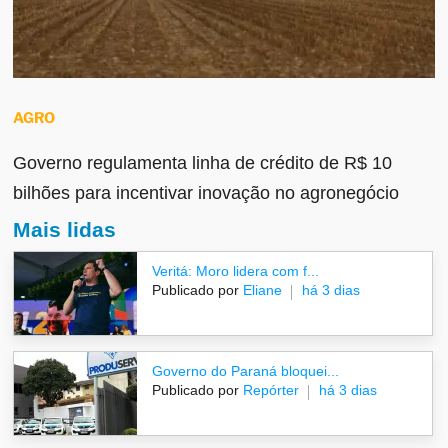
AGRO
Governo regulamenta linha de crédito de R$ 10
bilhões para incentivar inovação no agronegócio
Mais lidas
Veritá: Moro lidera com f...
Publicado por
Eliane
há 3 dias
Governo do Paraná bloquei...
Publicado por
Repórter
há 3 dias