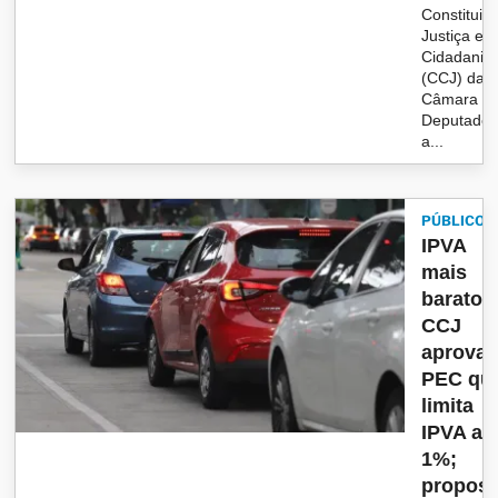
Constituiç
Justiça e 
Cidadania
(CCJ) da
Câmara d
Deputado
a...
PÚBLICO
IPVA
mais
barato?
CCJ
aprova
PEC qu
limita
IPVA a
1%;
propost