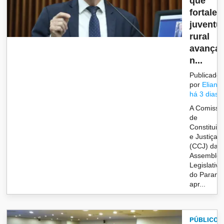
que
fortalec
juventu
rural
avança
n...
Publicado
por
Eliane
há 3 dias
A Comissã
de
Constituiç
e Justiça
(CCJ) da
Assemblei
Legislativa
do Paraná
apr...
PÚBLICO