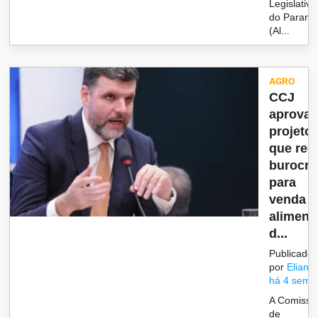
Legislativa
do Paraná
(Al...
AGRO
CCJ
aprova
projeto
que red
burocra
para
venda d
aliment
d...
Publicado
por
Eliane
há 4 sema
A Comissã
de