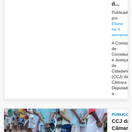
d...
Publicado
por
Eliane
há 4
semanas
A Comissã
de
Constituiç
e Justiça e
de
Cidadania
(CCJ) da
Câmara d
Deputado
a...
PÚBLICO
CCJ da
Câmara