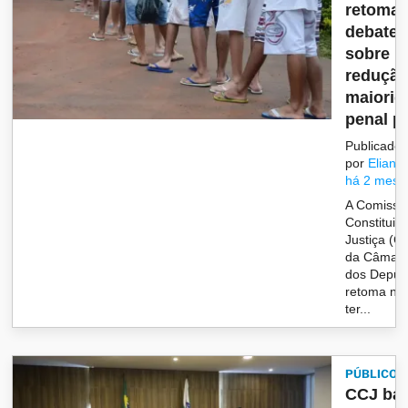
retoma
debate
sobre
redução
maiorid
penal pa
Publicado
por
Eliane
há 2 mese
A Comissã
Constituiç
Justiça (C
da Câmar
dos Deput
retoma ne
ter...
PÚBLICO
CCJ bar