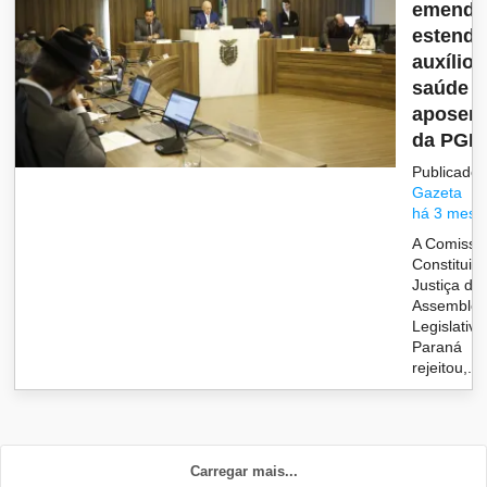
emenda
estendi
auxílio-
saúde a
aposen
da PGE.
Publicado 
Gazeta
há 3 mese
A Comissã
Constituiç
Justiça da
Assemblei
Legislativa
Paraná
rejeitou,...
Carregar mais...