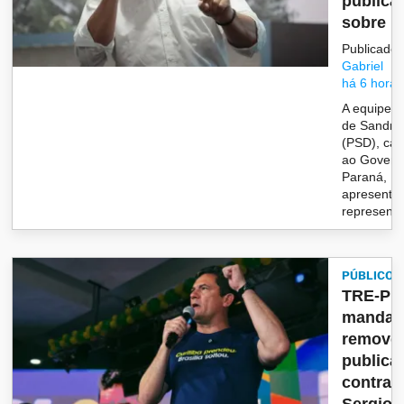
publica
sobre “c
Publicado 
Gabriel
há 6 horas
A equipe ju
de Sandro 
(PSD), can
ao Govern
Paraná,
apresento
representa
PÚBLICO
TRE-PR
manda
remove
publica
contra