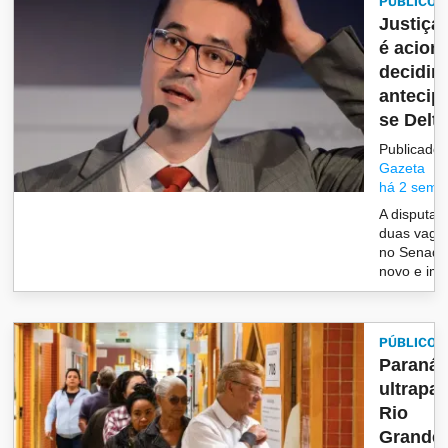
PÚBLICO
Justiça 
é acion
decidir
antecip
se Delt..
Publicado 
Gazeta
há 2 sema
A disputa 
duas vaga
no Senado
novo e impr
PÚBLICO
Paraná
ultrapa
Rio
Grande