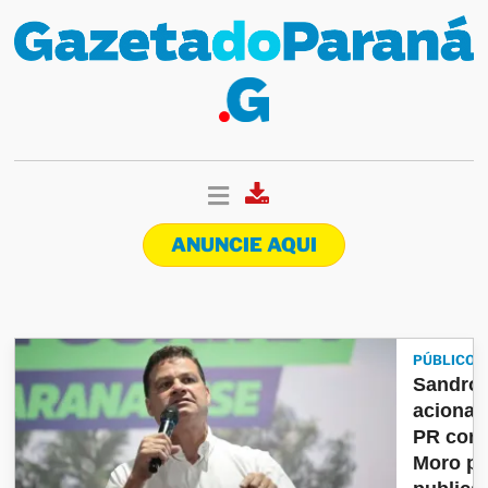
ANUNCIE AQUI
PÚBLICO
Sandro 
aciona 
PR cont
Moro po