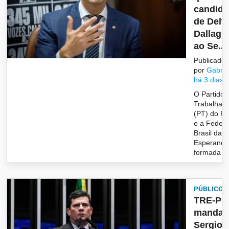
candida
de Delt
Dallagn
ao Se...
Publicado
por
Gabrie
há 3 dias
O Partido 
Trabalhad
(PT) do P
e a Feder
Brasil da
Esperança
formada po
PÚBLICO
TRE-PR
manda
Sergio