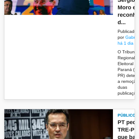
Sergio
Moro e
reconh
d...
Publicado
por
Gabrie
há 1 dia
O Tribunal
Regional
Eleitoral d
Paraná (T
PR) deter
a remoção
duas
publicaç&ot
PÚBLICO
PT pede
TRE-PR
que bar