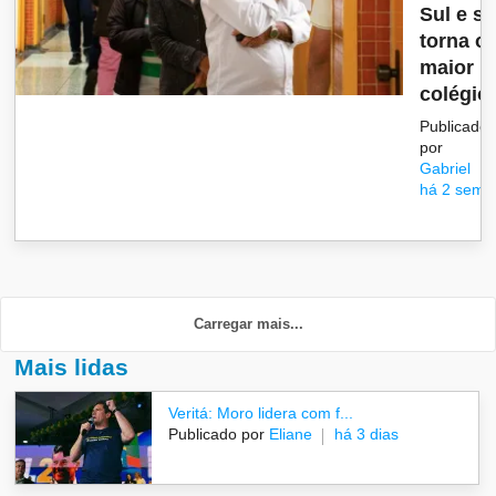
Sul e se
torna o 
maior
colégio.
Publicado
por
Gabriel
há 2 sema
Carregar mais...
Mais lidas
Veritá: Moro lidera com f...
Publicado por
Eliane
há 3 dias