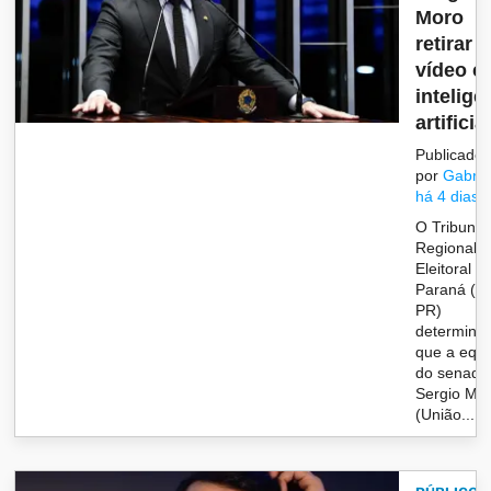
Moro
retirar
vídeo 
inteligê
artificia.
Publicado
por
Gabrie
há 4 dias
O Tribunal
Regional
Eleitoral d
Paraná (T
PR)
determino
que a equ
do senado
Sergio Mo
(União...