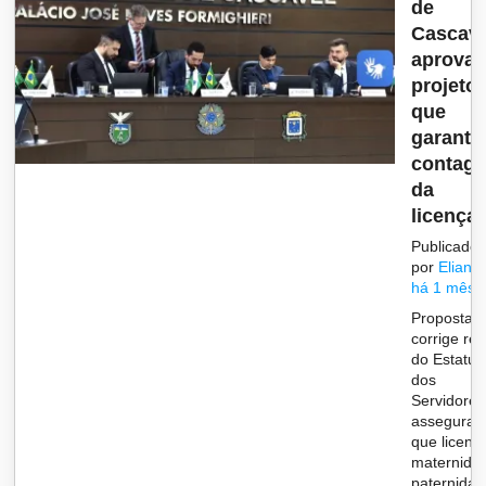
de
Cascave
aprova
projeto
que
garante
contag
da
licença..
Publicado
por
Eliane
há 1 mês
Proposta
corrige re
do Estatut
dos
Servidores
assegura
que licenç
maternida
paternida