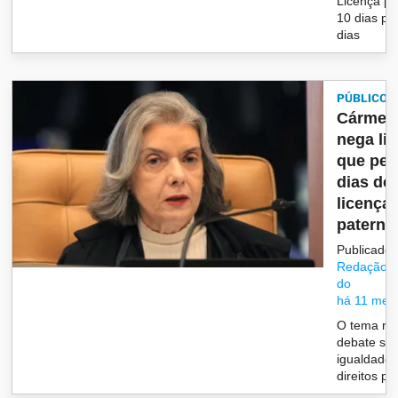
Licença p
10 dias pa
dias
PÚBLICO
Cármen
nega li
que ped
dias de
licença-
paternid
Publicado 
Redação/G
do
há 11 mes
O tema re
debate so
igualdade 
direitos pa