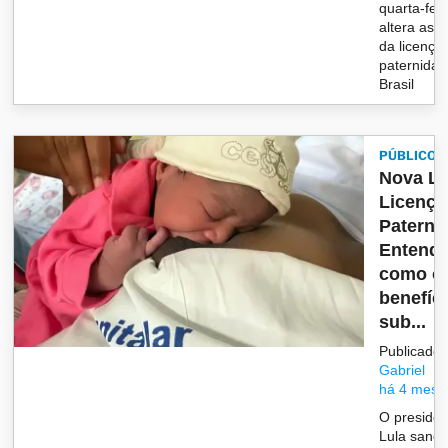
quarta-feir
altera as r
da licença
paternidad
Brasil
PÚBLICO
Nova Le
Licença
Paterni
Entend
como o
benefíci
sub...
Publicado 
Gabriel
há 4 mese
O presiden
Lula sanci