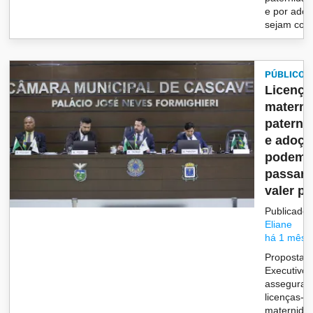
e por ado
sejam co..
PÚBLICO
Licença
materni
paterni
e adoçã
podem
passar 
valer p..
Publicado 
Eliane
há 1 mês
Proposta 
Executivo
assegura 
licenças-
maternida