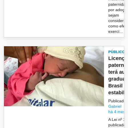
paternidad
por adoçã
sejam
considera
como efeti
exercí...
PÚBLICO
Licença
paterni
terá au
gradual
Brasil e
estabili
Publicado 
Gabriel
há 4 mese
A Lei nº 15
publicada 