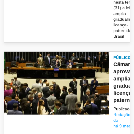
nesta terça
(31) a lei 
amplia
gradualme
licença-
paternidad
Brasil
PÚBLICO
Câmara
aprova
ampliaç
gradual
licença-
paterni
Publicado 
Redação/G
do
há 9 mese