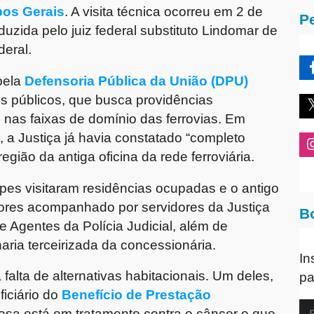
os Gerais
. A visita técnica ocorreu em 2 de
P
duzida pelo juiz federal substituto Lindomar de
deral.
pela
Defensoria Pública da União (DPU)
s públicos, que busca providências
 nas faixas de domínio das ferrovias. Em
o, a Justiça já havia constatado “completo
ião da antiga oficina da rede ferroviária.
pes visitaram residências ocupadas e o antigo
dores acompanhado por servidores da Justiça
B
a e Agentes da Polícia Judicial, além de
ria terceirizada da concessionária.
In
alta de alternativas habitacionais. Um deles,
pa
iciário do
Benefício de Prestação
osa está em tratamento contra o câncer e que