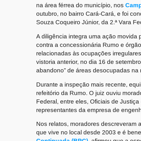
na área férrea do município, nos
Camp
outubro, no bairro Cará-Cará, e foi con
Souza Coqueiro Júnior, da 2.ª Vara Fe
A diligência integra uma ação movida 
contra a concessionária Rumo e órgão
relacionadas às ocupações irregulares
vistoria anterior, no dia 16 de setembr
abandono” de áreas desocupadas na reg
Durante a inspeção mais recente, equi
refeitório da Rumo. O juiz ouviu mora
Federal, entre eles, Oficiais de Justiç
representantes da empresa de engenha
Nos relatos, moradores descreveram a f
que vive no local desde 2003 e é benef
Continuada (BPC),
afirmou que a esp