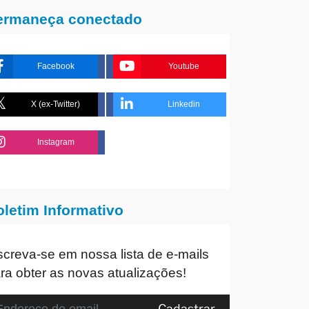
ermaneça conectado
Facebook
Youtube
X (ex-Twitter)
Linkedin
Instagram
oletim Informativo
screva-se em nossa lista de e-mails
ra obter as novas atualizações!
Cadastrar