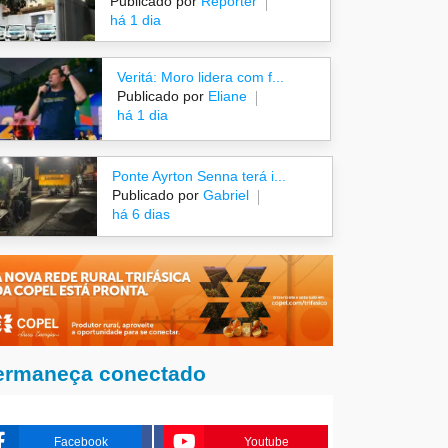
Publicado por
Repórter
há 1 dia
Veritá: Moro lidera com f...
Publicado por
Eliane
há 1 dia
Ponte Ayrton Senna terá i...
Publicado por
Gabriel
há 6 dias
ermaneça conectado
Facebook
Youtube