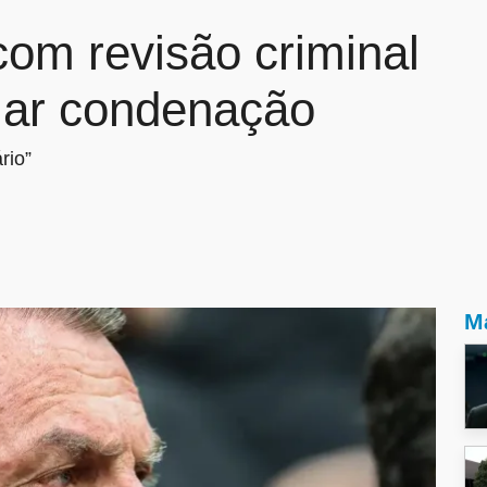
com revisão criminal
lar condenação
rio”
Ma