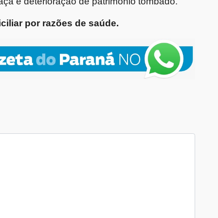
eaça e deterioração de patrimônio tombado.
iliar por razões de saúde.