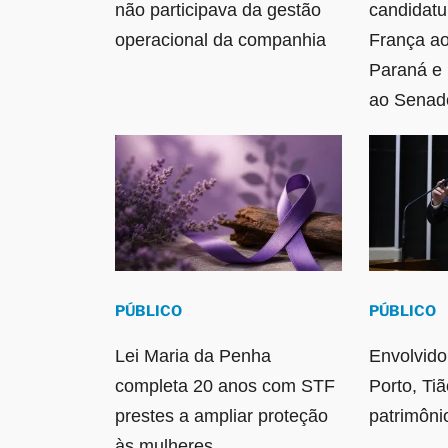
não participava da gestão
candidatu
operacional da companhia
França a
Paraná e 
ao Senad
PÚBLICO
PÚBLICO
Lei Maria da Penha
Envolvido
completa 20 anos com STF
Porto, Ti
prestes a ampliar proteção
patrimôni
às mulheres