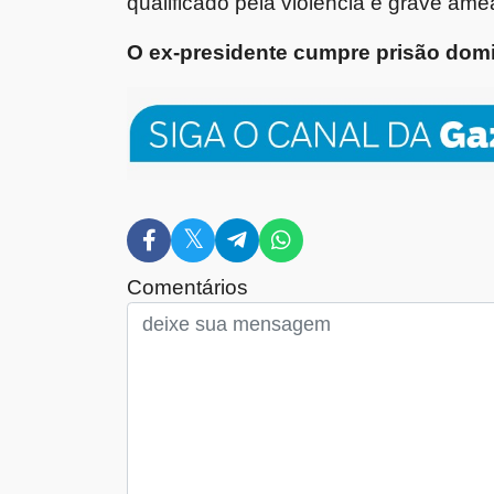
qualificado pela violência e grave am
O ex-presidente cumpre prisão domic
Comentários