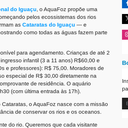
nal do Iguaçu
, o AquaFoz propõe uma
começando pelos ecossistemas dos rios
ormam as
Cataratas do Iguaçu
— e
ostrando como todas as águas fazem parte
ponível para agendamento. Crianças de até 2
ingresso infantil (3 a 11 anos) R$60,00 e
B
Ds e professores): R$ 75,00. Moradores de
so especial de R$ 30,00 diretamente na
In
e comprovante de residência. O aquário
pa
8h30 (com última entrada às 17h).
 Cataratas, o AquaFoz nasce com a missão
rtância de conservar os rios e os oceanos.
te do rio. Queremos que cada visitante