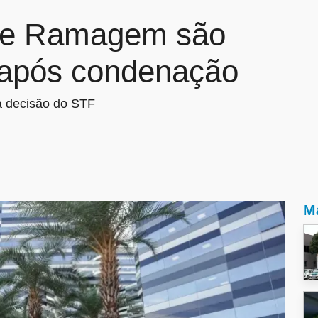
s e Ramagem são
 após condenação
na decisão do STF
Ma