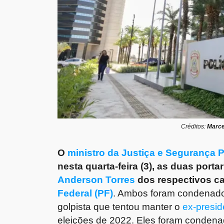
Créditos:
Marce
O
ministro da Justiça e Segurança 
nesta quarta-feira (3), as duas port
Anderson Torres
dos respectivos c
Federal (PF)
. Ambos foram condenados 
golpista que tentou manter o
ex-presid
eleições de 2022. Eles foram condena