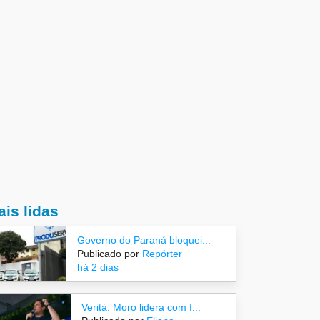
is lidas
Governo do Paraná bloquei...
Publicado por
Repórter
há 2 dias
Veritá: Moro lidera com f...