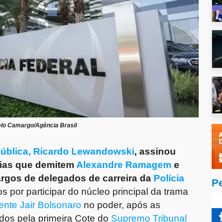
lo Camargo/Agência Brasil
Pública, Ricardo Lewandowski
, assinou
arias que demitem
Alexandre Ramagem
e
argos de delegados de carreira da
Polícia
P
por participar do núcleo principal da trama
ente Jair Bolsonaro
no poder, após as
dos pela primeira Cote do
Supremo Tribunal