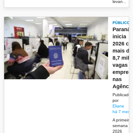
levan...
PÚBLICO
Paraná
inicia
2026 c
mais de
8,7 mil
vagas d
empreg
nas
Agênc..
Publicado
por
Eliane
há 7 mese
A primeira
semana d
2026