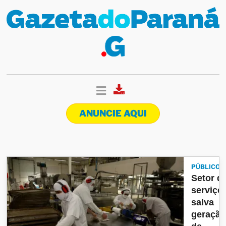
ANUNCIE AQUI
PÚBLICO
Setor d
serviço
salva
geraçã