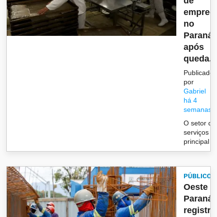
de
empreg
no
Paraná
após
queda...
Publicado
por
Gabriel
há 4
semanas
O setor de
serviços fo
principal re
PÚBLICO
Oeste d
Paraná
registra