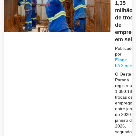
1,35
milhão
de troc
de
empreg
em seis.
Publicado
por
Eliane
há 3 mese
O Oeste d
Paraná
registrou
1.350.183
trocas de
emprego
entre janei
de 2020 e
janeiro de
2026,
segundo