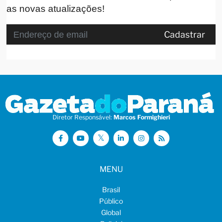
as novas atualizações!
Cadastrar
Diretor Responsável:
Marcos Formighieri
MENU
Brasil
Público
Global