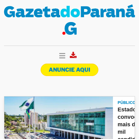
ANUNCIE AQUI
PÚBLICO
Estado 
convoc
mais de
mil