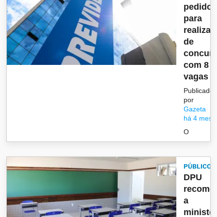
pedido
para
realiza
de
concur
com 8 m
vagas e.
Publicado
por
Gazeta
há 4 mese
O
PÚBLICO
DPU
recome
a
ministé