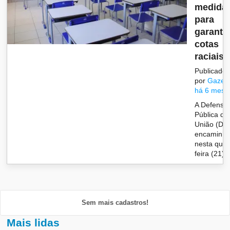
medida
para
garantir
cotas
raciais e
Publicado
por
Gazet
há 6 mese
A Defensor
Pública da
União (DP
encaminh
nesta quar
feira (21) r.
Sem mais cadastros!
Mais lidas