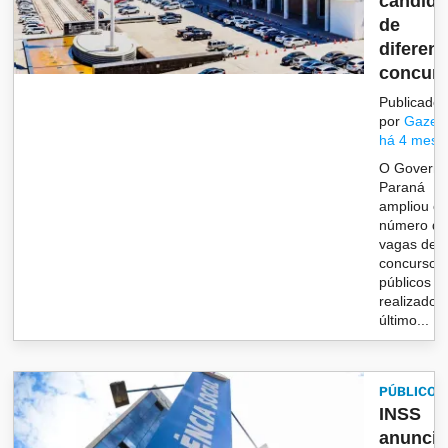
candida
de
diferent
concur..
Publicado
por
Gazet
há 4 mese
O Governo
Paraná
ampliou o
número d
vagas de
concursos
públicos
realizados
último...
PÚBLICO
INSS
anuncia