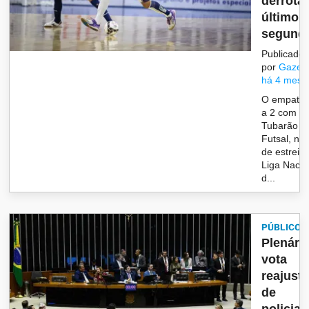
derrota
último
segundo
Publicado
por
Gazet
há 4 mese
O empate 
a 2 com o
Tubarão
Futsal, na 
de estreia
Liga Nacio
d...
PÚBLICO
Plenári
vota
reajust
de