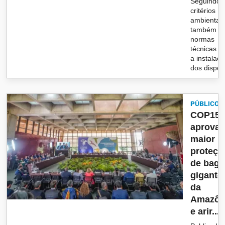
Seguindo
critérios
ambientais
também
normas
técnicas p
a instalaç
dos dispo..
PÚBLICO
COP15
aprova
maior
proteçã
de bagr
gigante
da
Amazôn
e arir...