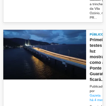
a trincheir
da Vila
Ozório, na
PR...
PÚBLICO
Primeir
testes 
luz
mostra
como a
Ponte d
Guarat
ficará...
Publicado
por
Gazeta
há 4 mese