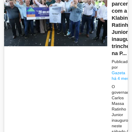
parceri
com a
Klabin,
Ratinho
Junior
inaugur
trinchei
na P...
Publicado
por
Gazeta
há 4 mese
O
governado
Carlos
Massa
Ratinho
Junior
inaugurou
neste
sábado (2