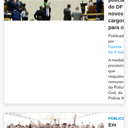
policiai
do DF e
novos
cargos
para o T.
Publicado
por
Gazeta
há 4 mese
A medida
provisória
que
reajustou 
remunera
da Polícia
Civil, da
Polícia Milit
PÚBLICO
Em