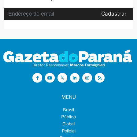
Cadastrar
Diretor Responsável:
Marcos Formighieri
MENU
Brasil
Público
Global
Policial