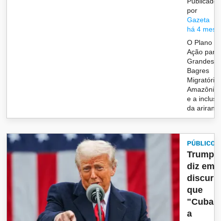
Publicado
por
Gazeta
há 4 mese
O Plano d
Ação para
Grandes
Bagres
Migratório
Amazônic
e a inclus
da ariranha
PÚBLICO
Trump
diz em
discurs
que
"Cuba 
a