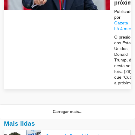
próxim
Publicado
por
Gazeta
há 4 mese
O presiden
dos Estad
Unidos,
Donald
Trump, dis
nesta sext
feira (28)
que "Cuba
a próxima".
Carregar mais...
Mais lidas