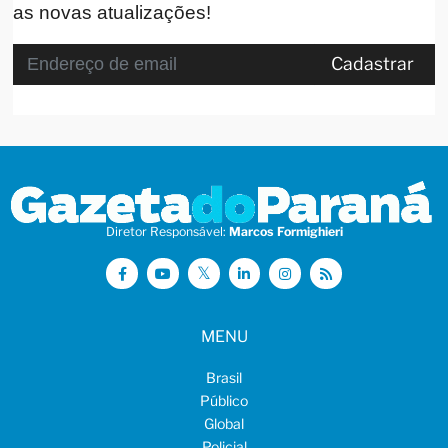
as novas atualizações!
Cadastrar
Diretor Responsável:
Marcos Formighieri
MENU
Brasil
Público
Global
Policial