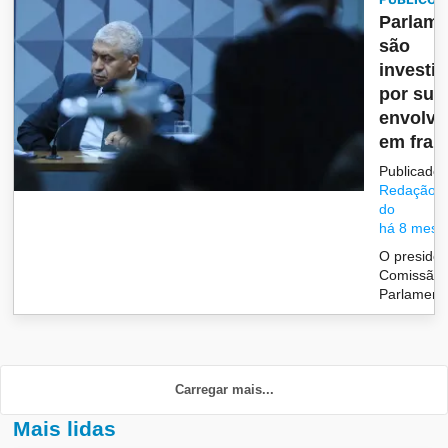
Parlame
são
investi
por sup
envolvi
em fraud
Publicado 
Redação/G
do
há 8 mese
O presiden
Comissão
Parlamenta
Carregar mais...
Mais lidas