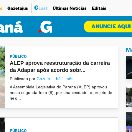
G
o
Gazetajus
cast
Últimas Notícias
Editais
ANUNCIE AQUI
Ma
PÚBLICO
ALEP aprova reestruturação da carreira
da Adapar após acordo sobr...
Publicado por
Gazeta
há 1 mês
A Assembleia Legislativa do Paraná (ALEP) aprovou
nesta segunda-feira (8), por unanimidade, o projeto de
lei q...
PÚBLICO