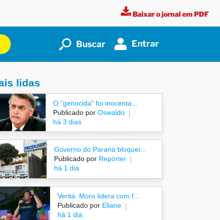
Baixar o jornal em PDF
Entrar
Buscar
is lidas
O "genocida" foi inocenta...
Publicado por
Oswaldo
há 3 dias
Governo do Paraná bloquei...
Publicado por
Repórter
há 1 dia
Veritá: Moro lidera com f...
Publicado por
Eliane
há 1 dia