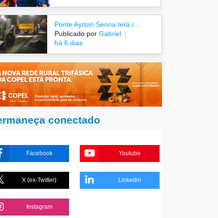
Ponte Ayrton Senna terá i...
Publicado por
Gabriel
há 6 dias
ermaneça conectado
Facebook
Youtube
X (ex-Twitter)
Linkedin
Instagram