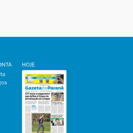
ONTA
HOJE
ta
gos