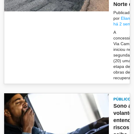
Norte do
Publicado
por
Eliane
há 2 sema
A
concession
Via Camp
iniciou nes
segunda-fe
(20) uma 
etapa de
obras de
recuperaçã
PÚBLICO
Sono a
volante
entenda
riscos e