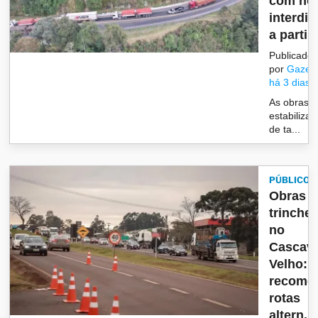
com no
interdi
a partir..
Publicado
por
Gazet
há 3 dias
As obras 
estabiliza
de ta...
PÚBLICO
Obras d
trinchei
no
Cascave
Velho: 
recome
rotas
altern...