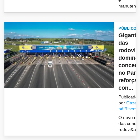
e
manutenç..
PÚBLICO
Gigante
das
rodovia
domina
conces
no Para
reforça
con...
Publicado
por
Gazet
há 3 sema
O novo m
das conce
rodovi&aac