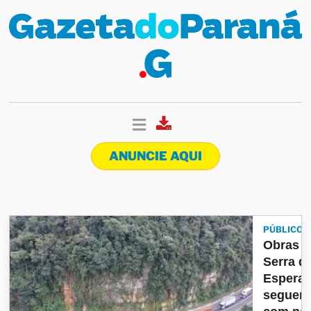
ANUNCIE AQUI
PÚBLICO
Obras n
Serra d
Espera
seguem