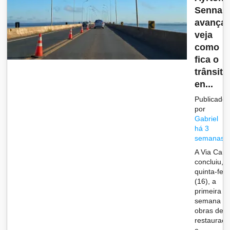
Senna
avança
veja
como
fica o
trânsito
en...
Publicado
por
Gabriel
há 3
semanas
A Via Cam
concluiu, 
quinta-feir
(16), a
primeira
semana d
obras de
restauraç