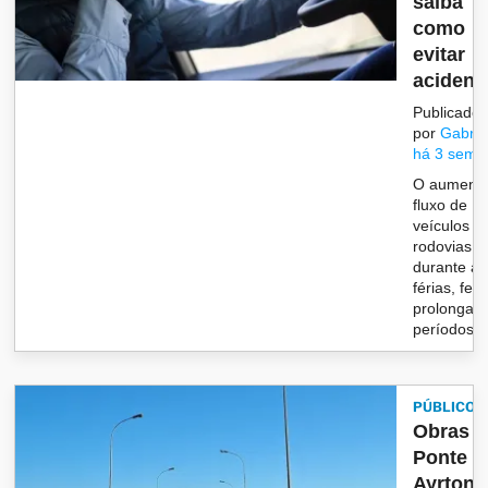
saiba
como
evitar
acidente
Publicado
por
Gabrie
há 3 sema
O aumento
fluxo de
veículos n
rodovias
durante as
férias, fer
prolongad
períodos d.
PÚBLICO
Obras n
Ponte
Ayrton