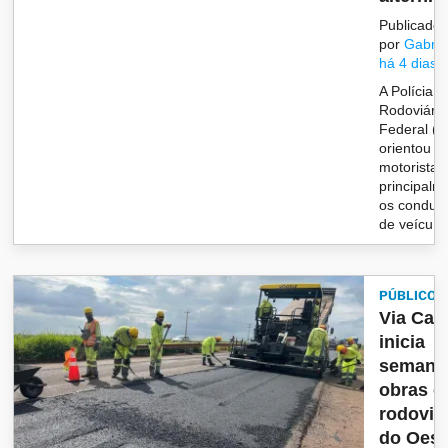
Publicado
por
Gabrie
há 4 dias
A Polícia
Rodoviária
Federal (
orientou o
motoristas
principalm
os condut
de veícu...
PÚBLICO
Via Ca
inicia
semana
obras 
rodovia
do Oest