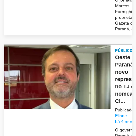
O jornalist
Marcos
Formighier
proprietári
Gazeta do
Paraná, af.
PÚBLICO
Oeste d
Paraná
novo
represe
no TJ 
nomeaç
Cl...
Publicado 
Eliane
há 4 mese
O governa
Paraná, Ca