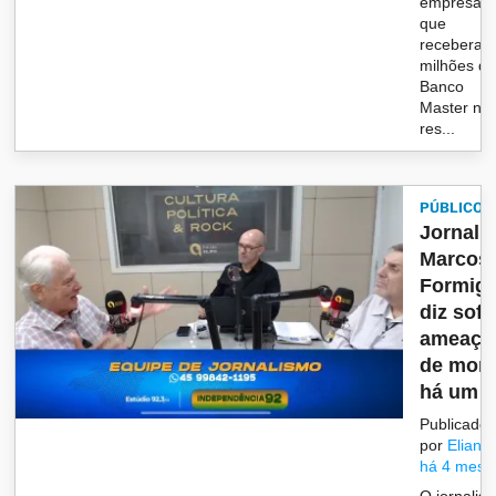
empresas
que
recebera
milhões d
Banco
Master nã
res...
PÚBLICO
Jornalis
Marcos
Formigh
diz sofr
ameaça
de mort
há um a.
Publicado
por
Eliane
há 4 mese