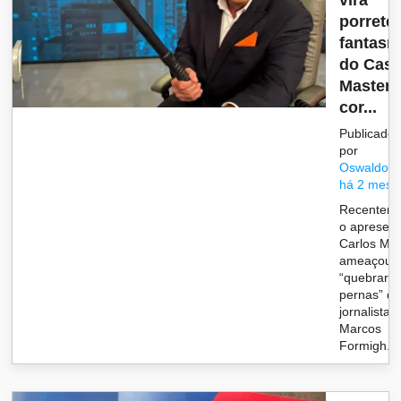
vira
porrete:
fantas
do Cas
Master 
cor...
Publicado
por
Oswaldo
há 2 mese
Recenteme
o apresen
Carlos Ma
ameaçou
“quebrar a
pernas” d
jornalista
Marcos
Formigh...