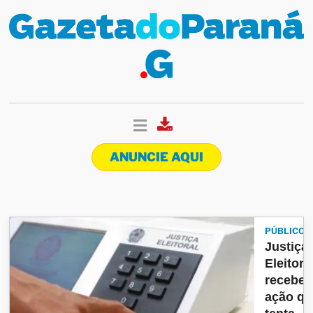
ANUNCIE AQUI
PÚBLICO
Justiça
Eleitora
recebe
ação qu