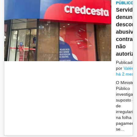
PÚBLICO
Servido
denunc
descon
abusivo
contrat
não
autoriza
Publicado
por
Valéria
há 2 mese
O Ministér
Público
investiga 
suposto c
de
irregulari
na folha d
pagament
se...