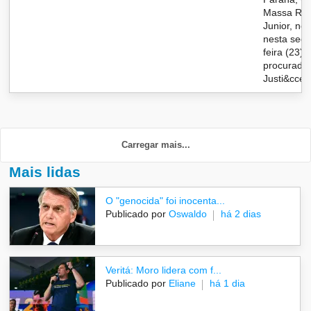
Massa Rat
Junior, n
nesta seg
feira (23) 
procurado
Justi&cce..
Carregar mais...
Mais lidas
O "genocida" foi inocenta...
Publicado por
Oswaldo
há 2 dias
Veritá: Moro lidera com f...
Publicado por
Eliane
há 1 dia