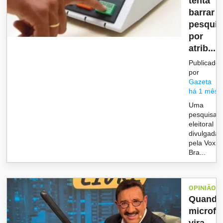
tenta
barrar
pesquis
por
atrib...
Publicado
por
Gazeta
há 1 mês
Uma
pesquisa
eleitoral
divulgada
pela Vox
Bra...
OPINIÃO
Quando
microfo