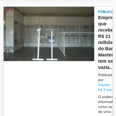
PÚBLICO
Empres
que
recebe
R$ 21
milhões
do Ban
Master
tem sal
vazia...
Publicado
por
Gazeta
há 3 mese
O endereç
informado
como sed
de uma da