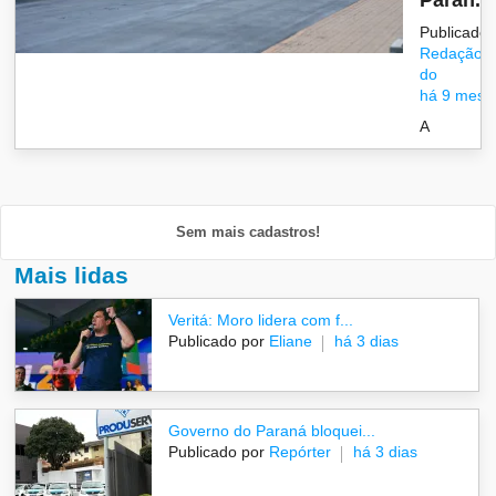
Paran...
Publicado 
Redação/G
do
há 9 mese
A
Sem mais cadastros!
Mais lidas
Veritá: Moro lidera com f...
Publicado por
Eliane
há 3 dias
Governo do Paraná bloquei...
Publicado por
Repórter
há 3 dias