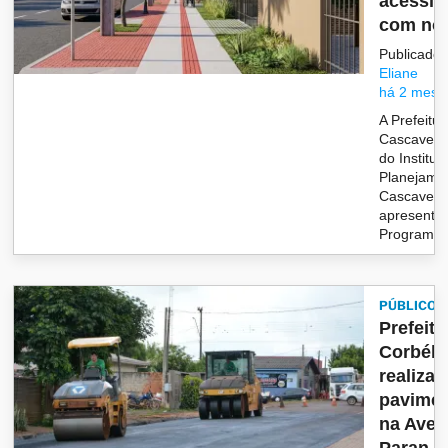
acessib
com no.
Publicado 
Eliane
há 2 mese
A Prefeitu
Cascavel, 
do Institut
Planejame
Cascavel (
apresento
Programa C
PÚBLICO
Prefeitu
Corbéli
realiza 
pavime
na Aven