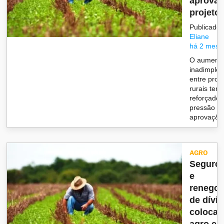
aprovaç
projeto 
Publicado 
Eliane
há 2 mese
O aumento
inadimplên
entre prod
rurais tem
reforçado 
pressão pe
aprovaç&at
AGRO
Seguro 
e
renegoc
de dívi
coloca