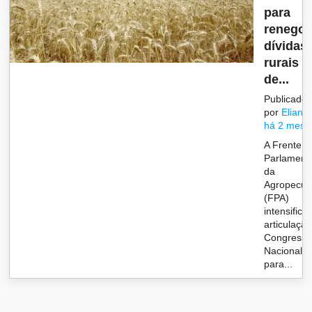
para
renegoc
dívidas
rurais e
de...
Publicado
por
Eliane
há 2 mese
A Frente
Parlament
da
Agropecuá
(FPA)
intensifico
articulaçã
Congress
Nacional
para...