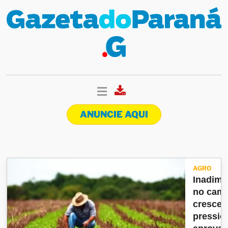
ANUNCIE AQUI
AGRO
Inadimp
no cam
cresce 
pressio